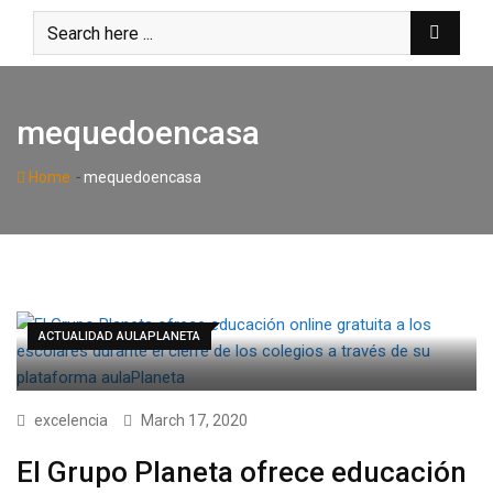
Skip
to
content
mequedoencasa
-
Home
mequedoencasa
ACTUALIDAD AULAPLANETA
excelencia
March 17, 2020
El Grupo Planeta ofrece educación