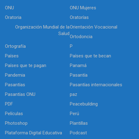
ONU
ONU Mujeres
Oratoria
Oratorías
Organización Mundial de la
Orientación Vocacional
Salud
Ortodoncia
Ortografía
P
Países
Países que te becan
Países que te pagan
Panamá
Pandemia
Pasantía
Pasantías
Pasantías internacionales
Pasantías ONU
paz
PDF
Peacebuilding
Películas
Perú
Photoshop
Plantillas
Plataforma Digital Educativa
Podcast