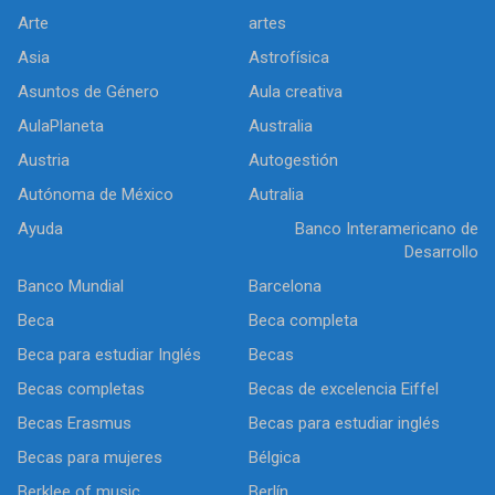
Arte
artes
Asia
Astrofísica
Asuntos de Género
Aula creativa
AulaPlaneta
Australia
Austria
Autogestión
Autónoma de México
Autralia
Ayuda
Banco Interamericano de
Desarrollo
Banco Mundial
Barcelona
Beca
Beca completa
Beca para estudiar Inglés
Becas
Becas completas
Becas de excelencia Eiffel
Becas Erasmus
Becas para estudiar inglés
Becas para mujeres
Bélgica
Berklee of music
Berlín