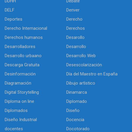
DDHH
Debate
DELF
Denver
Deportes
Derecho
Derecho Internacional
Derechos
Derechos humanos
Desarollo
Desarrolladores
Desarrollo
Desarrollo urbaano
Desarrollo Web
Descarga Gratuita
Desescolarización
Desinformación
Día del Maestro en España
Diagramación
Dibujo artìstico
Digital Storytelling
Dinamarca
Diploma on line
Diplomado
Diplomados
Diseño
Diseño Industrial
Docencia
docentes
Docotorado