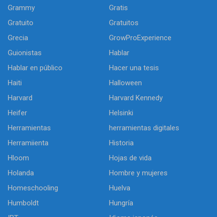
Grammy
Gratis
Gratuito
Gratuitos
Grecia
GrowProExperience
Guionistas
Hablar
Hablar en público
Hacer una tesis
Haiti
Halloween
Harvard
Harvard Kennedy
Heifer
Helsinki
Herramientas
herramientas digitales
Herramiienta
Historia
Hloom
Hojas de vida
Holanda
Hombre y mujeres
Homeschooling
Huelva
Humboldt
Hungría