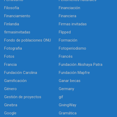
Filosofía
Financiación
Financiamiento
Financiera
Finlandia
Firmas invitadas
firmasinvitadas
Flipped
Fondo de poblaciones ONU
Formación
Fotografia
Fotoperiodismo
Fotos
Francés
Francia
Fundación Akshaya Patra
Fundación Carolina
Fundación Mapfre
Gamificación
Ganar becas
Género
Germany
Gestión de proyectos
gif
Ginebra
GivingWay
Google
Gramática