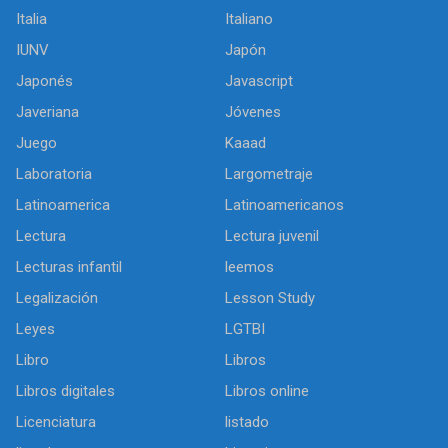
Italia
Italiano
IUNV
Japón
Japonés
Javascript
Javeriana
Jóvenes
Juego
Kaaad
Laboratoria
Largometraje
Latinoamerica
Latinoamericanos
Lectura
Lectura juvenil
Lecturas infantil
leemos
Legalización
Lesson Study
Leyes
LGTBI
Libro
Libros
Libros digitales
Libros online
Licenciatura
listado