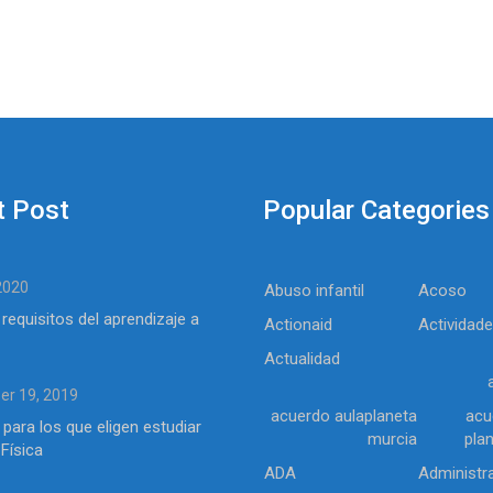
t Post
Popular Categories
 2020
Abuso infantil
Acoso
 requisitos del aprendizaje a
Actionaid
Actividad
Actualidad
r 19, 2019
acuerdo aulaplaneta
acu
 para los que eligen estudiar
murcia
pla
Física
ADA
Administr