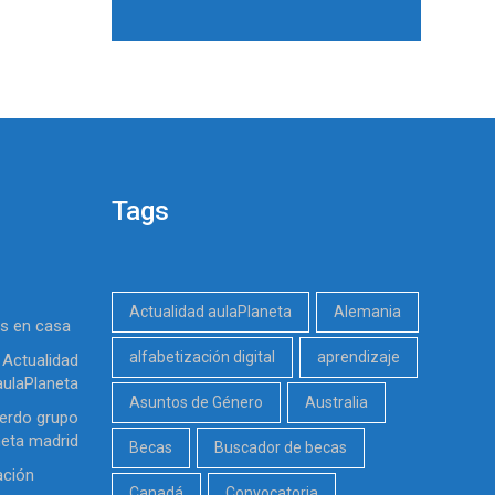
Tags
Actualidad aulaPlaneta
Alemania
es en casa
alfabetización digital
aprendizaje
Actualidad
aulaPlaneta
Asuntos de Género
Australia
erdo grupo
neta madrid
Becas
Buscador de becas
ación
Canadá
Convocatoria