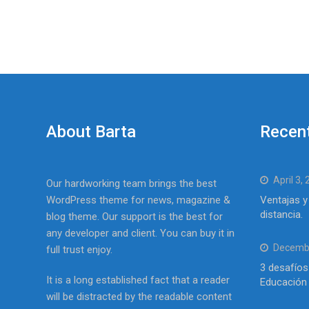
About Barta
Recen
April 3,
Our hardworking team brings the best
WordPress theme for news, magazine &
Ventajas y
distancia.
blog theme. Our support is the best for
any developer and client. You can buy it in
Decembe
full trust enjoy.
3 desafíos
It is a long established fact that a reader
Educación 
will be distracted by the readable content