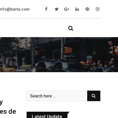
info@barta.com
y
es de
Latest Update