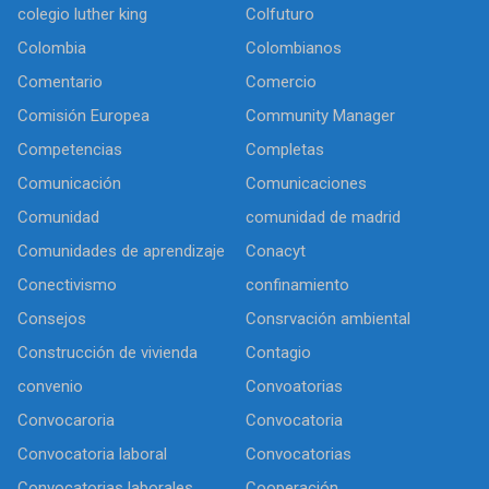
colegio luther king
Colfuturo
Colombia
Colombianos
Comentario
Comercio
Comisión Europea
Community Manager
Competencias
Completas
Comunicación
Comunicaciones
Comunidad
comunidad de madrid
Comunidades de aprendizaje
Conacyt
Conectivismo
confinamiento
Consejos
Consrvación ambiental
Construcción de vivienda
Contagio
convenio
Convoatorias
Convocaroria
Convocatoria
Convocatoria laboral
Convocatorias
Convocatorias laborales
Cooperación