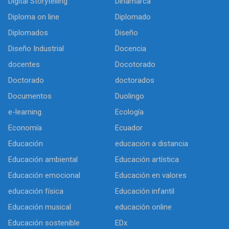
Digital Storytelling
Dinamarca
Diploma on line
Diplomado
Diplomados
Diseño
Diseño Industrial
Docencia
docentes
Docotorado
Doctorado
doctorados
Documentos
Duolingo
e-learning.
Ecología
Economía
Ecuador
Educación
educación a distancia
Educación ambiental
Educación artística
Educación emocional
Educación en valores
educación física
Educación infantil
Educación musical
educación online
Educación sostenible
EDx