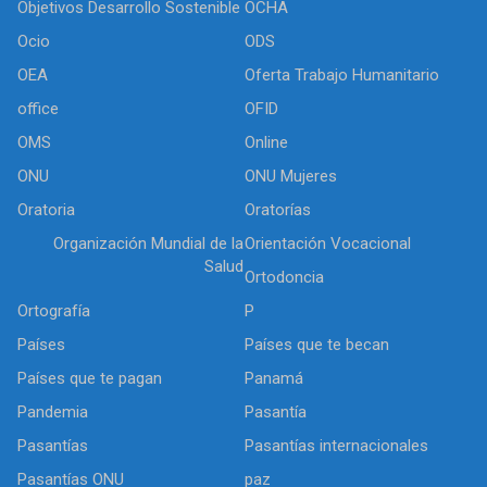
Objetivos Desarrollo Sostenible
OCHA
Ocio
ODS
OEA
Oferta Trabajo Humanitario
office
OFID
OMS
Online
ONU
ONU Mujeres
Oratoria
Oratorías
Organización Mundial de la
Orientación Vocacional
Salud
Ortodoncia
Ortografía
P
Países
Países que te becan
Países que te pagan
Panamá
Pandemia
Pasantía
Pasantías
Pasantías internacionales
Pasantías ONU
paz