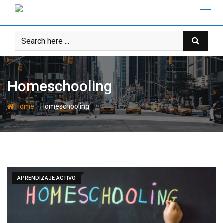
Skip
to
content
Homeschooling
-
Home
Homeschooling
APRENDIZAJE ACTIVO