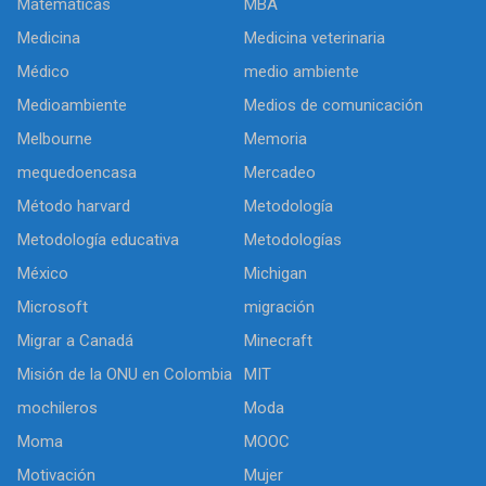
Matemáticas
MBA
Medicina
Medicina veterinaria
Médico
medio ambiente
Medioambiente
Medios de comunicación
Melbourne
Memoria
mequedoencasa
Mercadeo
Método harvard
Metodología
Metodología educativa
Metodologías
México
Michigan
Microsoft
migración
Migrar a Canadá
Minecraft
Misión de la ONU en Colombia
MIT
mochileros
Moda
Moma
MOOC
Motivación
Mujer