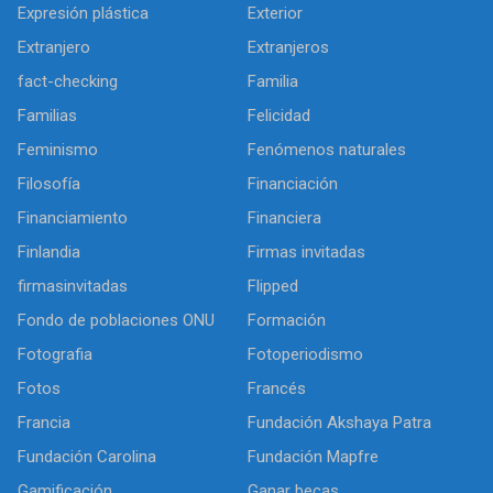
Expresión plástica
Exterior
Extranjero
Extranjeros
fact-checking
Familia
Familias
Felicidad
Feminismo
Fenómenos naturales
Filosofía
Financiación
Financiamiento
Financiera
Finlandia
Firmas invitadas
firmasinvitadas
Flipped
Fondo de poblaciones ONU
Formación
Fotografia
Fotoperiodismo
Fotos
Francés
Francia
Fundación Akshaya Patra
Fundación Carolina
Fundación Mapfre
Gamificación
Ganar becas