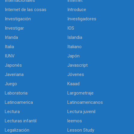
Internacionales
Internet
Internet de las cosas
Introduce
Investigación
Investigadores
Investigar
IOS
Irlanda
Islandia
Italia
Italiano
IUNV
Japón
Japonés
Javascript
Javeriana
Jóvenes
Juego
Kaaad
Laboratoria
Largometraje
Latinoamerica
Latinoamericanos
Lectura
Lectura juvenil
Lecturas infantil
leemos
Legalización
Lesson Study