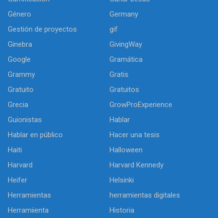
Género
Germany
Gestión de proyectos
gif
Ginebra
GivingWay
Google
Gramática
Grammy
Gratis
Gratuito
Gratuitos
Grecia
GrowProExperience
Guionistas
Hablar
Hablar en público
Hacer una tesis
Haiti
Halloween
Harvard
Harvard Kennedy
Heifer
Helsinki
Herramientas
herramientas digitales
Herramiienta
Historia