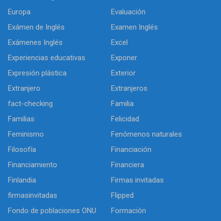
Europa
Evaluación
Exámen de Inglés
Examen Inglés
Exámenes Inglés
Excel
Experiencias educativas
Exponer
Expresión plástica
Exterior
Extranjero
Extranjeros
fact-checking
Familia
Familias
Felicidad
Feminismo
Fenómenos naturales
Filosofía
Financiación
Financiamiento
Financiera
Finlandia
Firmas invitadas
firmasinvitadas
Flipped
Fondo de poblaciones ONU
Formación