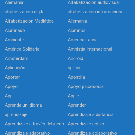
Alemania
Alfabetización audiovisual
alfabetización digital
alfabetización informacional
Alfabetización Mediática
Allemania
Alumnado
Alumnos
Ambiente
América Latina
América Solidaria
Amnistía Internacional
Amsterdam
Android
Aplicación
aplicar
Aportar
Apostilla
Apoyo
Apoyo psicosocial
App
Apple
Aprende un idioma
Aprender
aprendizaje
Aprendizaje a distancia
Aprendizaje a través del juego
Aprendizaje activo
Aprendizaje adaptativo
Aprendizaje colaborativo