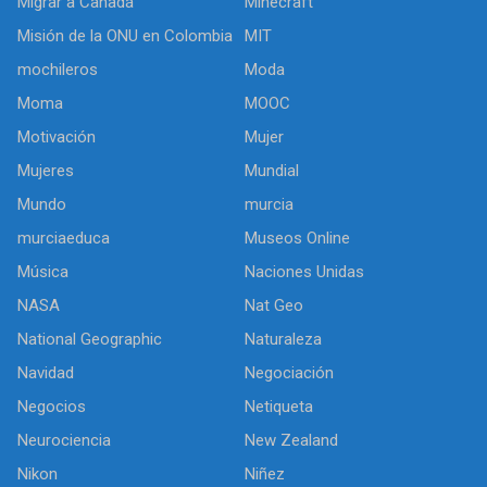
Migrar a Canadá
Minecraft
Misión de la ONU en Colombia
MIT
mochileros
Moda
Moma
MOOC
Motivación
Mujer
Mujeres
Mundial
Mundo
murcia
murciaeduca
Museos Online
Música
Naciones Unidas
NASA
Nat Geo
National Geographic
Naturaleza
Navidad
Negociación
Negocios
Netiqueta
Neurociencia
New Zealand
Nikon
Niñez