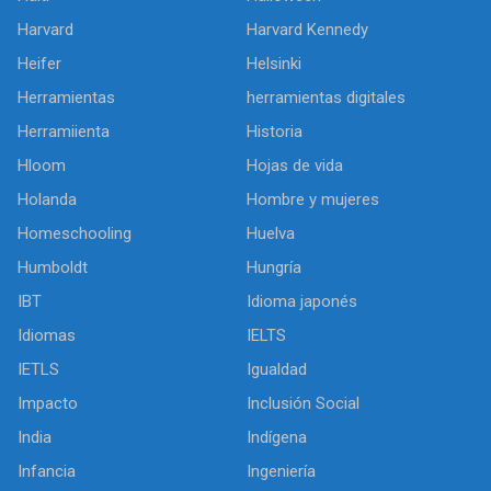
Harvard
Harvard Kennedy
Heifer
Helsinki
Herramientas
herramientas digitales
Herramiienta
Historia
Hloom
Hojas de vida
Holanda
Hombre y mujeres
Homeschooling
Huelva
Humboldt
Hungría
IBT
Idioma japonés
Idiomas
IELTS
IETLS
Igualdad
Impacto
Inclusión Social
India
Indígena
Infancia
Ingeniería