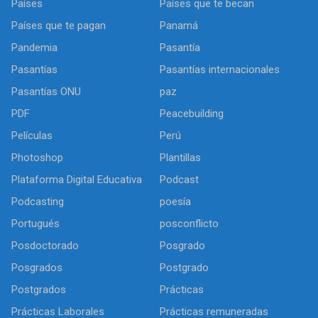
Países
Países que te becan
Países que te pagan
Panamá
Pandemia
Pasantía
Pasantías
Pasantías internacionales
Pasantías ONU
paz
PDF
Peacebuilding
Películas
Perú
Photoshop
Plantillas
Plataforma Digital Educativa
Podcast
Podcasting
poesía
Portugués
posconflicto
Posdoctorado
Posgrado
Posgrados
Postgrado
Postgrados
Prácticas
Prácticas Laborales
Prácticas remuneradas