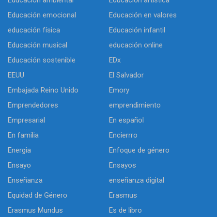
Educación ambiental
Educación artística
Educación emocional
Educación en valores
educación física
Educación infantil
Educación musical
educación online
Educación sostenible
EDx
EEUU
El Salvador
Embajada Reino Unido
Emory
Emprendedores
emprendimiento
Empresarial
En español
En familia
Encierrro
Energia
Enfoque de género
Ensayo
Ensayos
Enseñanza
enseñanza digital
Equidad de Género
Erasmus
Erasmus Mundus
Es de libro