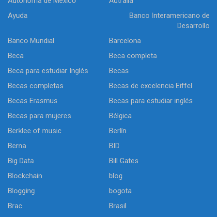
Autónoma de México
Autralia
Ayuda
Banco Interamericano de
Desarrollo
Banco Mundial
Barcelona
Beca
Beca completa
Beca para estudiar Inglés
Becas
Becas completas
Becas de excelencia Eiffel
Becas Erasmus
Becas para estudiar inglés
Becas para mujeres
Bélgica
Berklee of music
Berlín
Berna
BID
Big Data
Bill Gates
Blockchain
blog
Blogging
bogota
Brac
Brasil