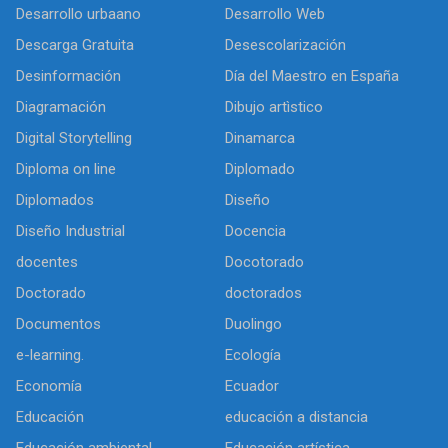
Desarrollo urbaano
Desarrollo Web
Descarga Gratuita
Desescolarización
Desinformación
Día del Maestro en España
Diagramación
Dibujo artìstico
Digital Storytelling
Dinamarca
Diploma on line
Diplomado
Diplomados
Diseño
Diseño Industrial
Docencia
docentes
Docotorado
Doctorado
doctorados
Documentos
Duolingo
e-learning.
Ecología
Economía
Ecuador
Educación
educación a distancia