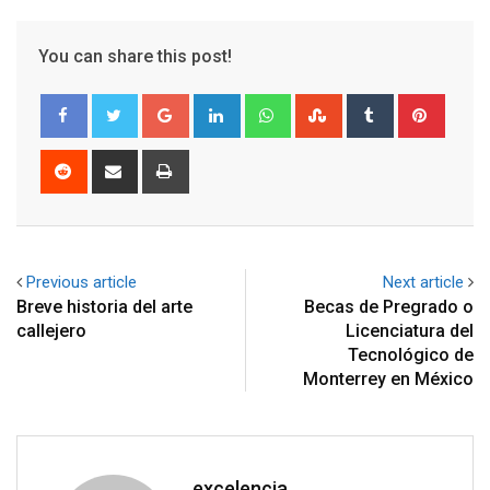
You can share this post!
Google+
LinkedIn
Whatsapp
StumbleUpon
Tumblr
Pinter
Reddit
Share
Print
via
Email
Previous article
Next article
Breve historia del arte
Becas de Pregrado o
callejero
Licenciatura del
Tecnológico de
Monterrey en México
excelencia