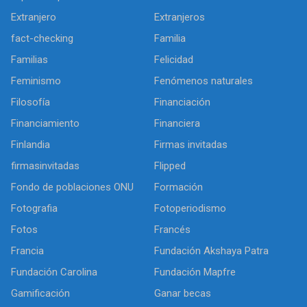
Extranjero
Extranjeros
fact-checking
Familia
Familias
Felicidad
Feminismo
Fenómenos naturales
Filosofía
Financiación
Financiamiento
Financiera
Finlandia
Firmas invitadas
firmasinvitadas
Flipped
Fondo de poblaciones ONU
Formación
Fotografia
Fotoperiodismo
Fotos
Francés
Francia
Fundación Akshaya Patra
Fundación Carolina
Fundación Mapfre
Gamificación
Ganar becas