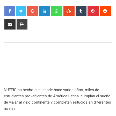
Google+
LinkedIn
Whatsapp
StumbleUpon
Tumblr
Pinterest
Red
Share
Print
via
Email
NUFFIC ha hecho que, desde hace varios años, miles de
estudiantes provenientes de América Latina, cumplan el sueño
de viajar al viejo continente y completen estudios en diferentes
niveles.