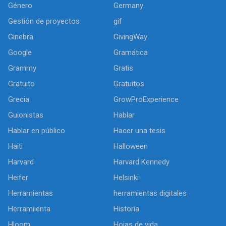
Género
Germany
Gestión de proyectos
gif
Ginebra
GivingWay
Google
Gramática
Grammy
Gratis
Gratuito
Gratuitos
Grecia
GrowProExperience
Guionistas
Hablar
Hablar en público
Hacer una tesis
Haiti
Halloween
Harvard
Harvard Kennedy
Heifer
Helsinki
Herramientas
herramientas digitales
Herramiienta
Historia
Hloom
Hojas de vida