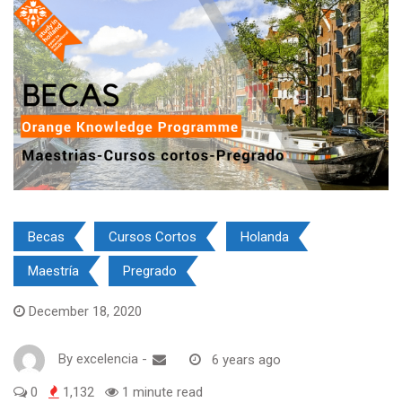
Becas
Cursos Cortos
Holanda
Maestría
Pregrado
December 18, 2020
By
excelencia
-
6 years ago
0
1,132
1 minute read