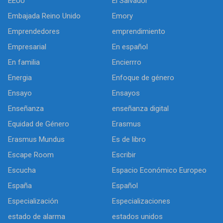
EEUU
El Salvador
Embajada Reino Unido
Emory
Emprendedores
emprendimiento
Empresarial
En español
En familia
Encierrro
Energia
Enfoque de género
Ensayo
Ensayos
Enseñanza
enseñanza digital
Equidad de Género
Erasmus
Erasmus Mundus
Es de libro
Escape Room
Escribir
Escucha
Espacio Económico Europeo
España
Español
Especialización
Especializaciones
estado de alarma
estados unidos