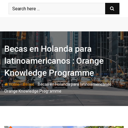
Skip
to
content
Becas en Holanda para
latinoamericanos : Orange
Knowledge Programme
-
-
Home
Becas
Becas en Holanda para latinoamericanos :
Orange Knowledge Programme