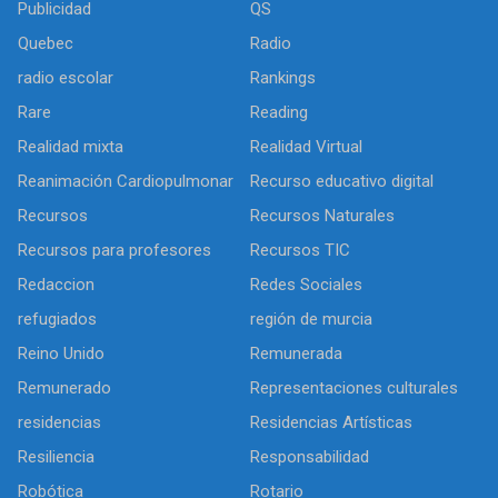
Publicidad
QS
Quebec
Radio
radio escolar
Rankings
Rare
Reading
Realidad mixta
Realidad Virtual
Reanimación Cardiopulmonar
Recurso educativo digital
Recursos
Recursos Naturales
Recursos para profesores
Recursos TIC
Redaccion
Redes Sociales
refugiados
región de murcia
Reino Unido
Remunerada
Remunerado
Representaciones culturales
residencias
Residencias Artísticas
Resiliencia
Responsabilidad
Robótica
Rotario