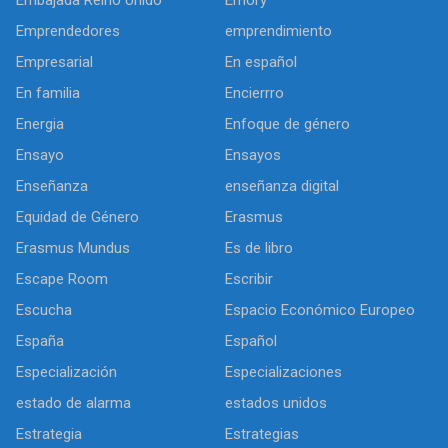
Embajada Reino Unido
Emory
Emprendedores
emprendimiento
Empresarial
En español
En familia
Encierrro
Energia
Enfoque de género
Ensayo
Ensayos
Enseñanza
enseñanza digital
Equidad de Género
Erasmus
Erasmus Mundus
Es de libro
Escape Room
Escribir
Escucha
Espacio Económico Europeo
España
Español
Especialización
Especializaciones
estado de alarma
estados unidos
Estrategia
Estrategias