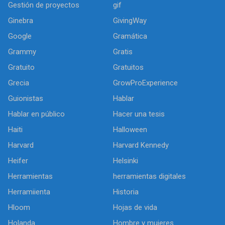
Gestión de proyectos
gif
Ginebra
GivingWay
Google
Gramática
Grammy
Gratis
Gratuito
Gratuitos
Grecia
GrowProExperience
Guionistas
Hablar
Hablar en público
Hacer una tesis
Haiti
Halloween
Harvard
Harvard Kennedy
Heifer
Helsinki
Herramientas
herramientas digitales
Herramiienta
Historia
Hloom
Hojas de vida
Holanda
Hombre y mujeres