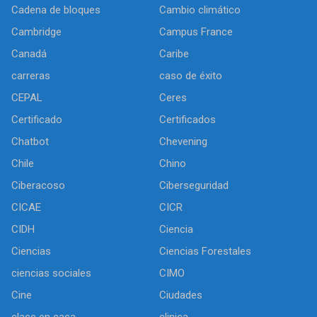
Cadena de bloques
Cambio climático
Cambridge
Campus France
Canadá
Caribe
carreras
caso de éxito
CEPAL
Ceres
Certificado
Certificados
Chatbot
Chevening
Chile
Chino
Ciberacoso
Ciberseguridad
CICAE
CICR
CIDH
Ciencia
Ciencias
Ciencias Forestales
ciencias sociales
CIMO
Cine
Ciudades
clase en casa
clinica