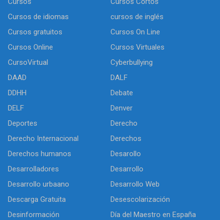
Cursos
Cursos Cortos
Cursos de idiomas
cursos de inglés
Cursos gratuitos
Cursos On Line
Cursos Online
Cursos Virtuales
CursoVirtual
Cyberbullying
DAAD
DALF
DDHH
Debate
DELF
Denver
Deportes
Derecho
Derecho Internacional
Derechos
Derechos humanos
Desarollo
Desarrolladores
Desarrollo
Desarrollo urbaano
Desarrollo Web
Descarga Gratuita
Desescolarización
Desinformación
Día del Maestro en España