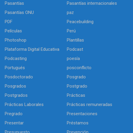
Pasantías
Pasantías internacionales
Pasantías ONU
paz
PDF
Peacebuilding
Películas
Perú
Photoshop
Plantillas
Plataforma Digital Educativa
Podcast
Podcasting
poesía
Portugués
posconflicto
Posdoctorado
Posgrado
Posgrados
Postgrado
Postgrados
Prácticas
Prácticas Laborales
Prácticas remuneradas
Pregrado
Presentaciones
Presentar
Préstamos
Presupuesto
Prevención