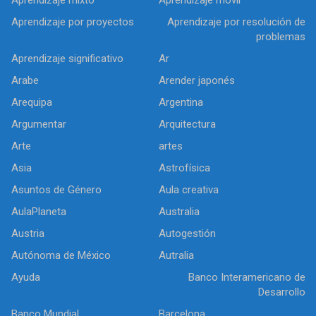
Aprendizaje por proyectos
Aprendizaje por resolución de
problemas
Aprendizaje significativo
Ar
Arabe
Arender japonés
Arequipa
Argentina
Argumentar
Arquitectura
Arte
artes
Asia
Astrofísica
Asuntos de Género
Aula creativa
AulaPlaneta
Australia
Austria
Autogestión
Autónoma de México
Autralia
Ayuda
Banco Interamericano de
Desarrollo
Banco Mundial
Barcelona