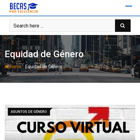
Skip
to
content
Equidad de Género
-
Home
Equidad de Género
ASUNTOS DE GÉNERO