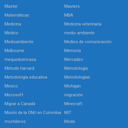
Master
Masters
Matemáticas
MBA
Medicina
Medicina veterinaria
Médico
medio ambiente
Medioambiente
Medios de comunicación
Melbourne
Memoria
mequedoencasa
Mercadeo
Método harvard
Metodología
Metodología educativa
Metodologías
México
Michigan
Microsoft
migración
Migrar a Canadá
Minecraft
Misión de la ONU en Colombia
MIT
mochileros
Moda