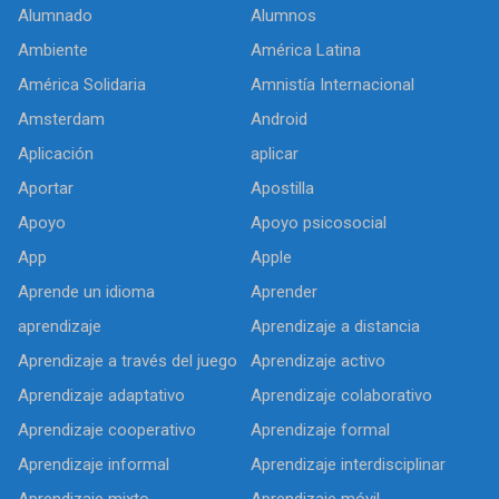
Alumnado
Alumnos
Ambiente
América Latina
América Solidaria
Amnistía Internacional
Amsterdam
Android
Aplicación
aplicar
Aportar
Apostilla
Apoyo
Apoyo psicosocial
App
Apple
Aprende un idioma
Aprender
aprendizaje
Aprendizaje a distancia
Aprendizaje a través del juego
Aprendizaje activo
Aprendizaje adaptativo
Aprendizaje colaborativo
Aprendizaje cooperativo
Aprendizaje formal
Aprendizaje informal
Aprendizaje interdisciplinar
Aprendizaje mixto
Aprendizaje móvil