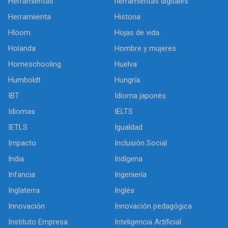
Herramientas
herramientas digitales
Herramiienta
Historia
Hloom
Hojas de vida
Holanda
Hombre y mujeres
Homeschooling
Huelva
Humboldt
Hungría
IBT
Idioma japonés
Idiomas
IELTS
IETLS
Igualdad
Impacto
Inclusión Social
India
Indígena
Infancia
Ingeniería
Inglaterra
Inglés
Innovación
Innovación pedagógica
Instituto Empresa
Inteligencia Artificial