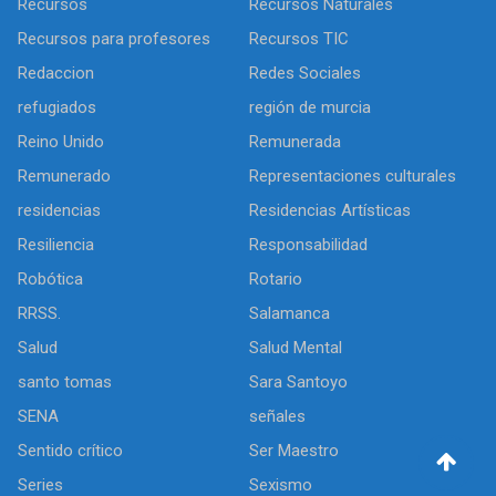
Recursos
Recursos Naturales
Recursos para profesores
Recursos TIC
Redaccion
Redes Sociales
refugiados
región de murcia
Reino Unido
Remunerada
Remunerado
Representaciones culturales
residencias
Residencias Artísticas
Resiliencia
Responsabilidad
Robótica
Rotario
RRSS.
Salamanca
Salud
Salud Mental
santo tomas
Sara Santoyo
SENA
señales
Sentido crítico
Ser Maestro
Series
Sexismo