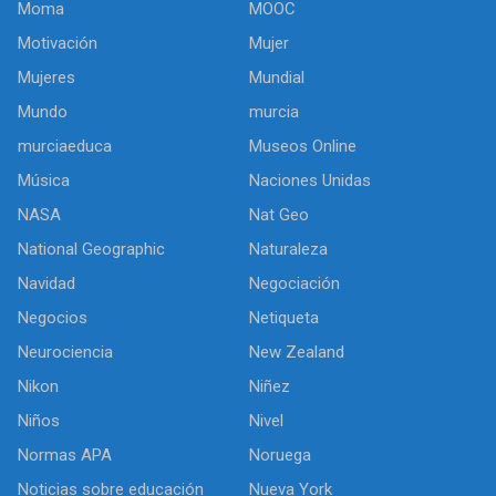
Moma
MOOC
Motivación
Mujer
Mujeres
Mundial
Mundo
murcia
murciaeduca
Museos Online
Música
Naciones Unidas
NASA
Nat Geo
National Geographic
Naturaleza
Navidad
Negociación
Negocios
Netiqueta
Neurociencia
New Zealand
Nikon
Niñez
Niños
Nivel
Normas APA
Noruega
Noticias sobre educación
Nueva York