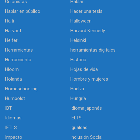
Guionistas
Hablar
Hablar en público
Hacer una tesis
Haiti
Halloween
Harvard
Harvard Kennedy
Heifer
Helsinki
Herramientas
herramientas digitales
Herramiienta
Historia
Hloom
Hojas de vida
Holanda
Hombre y mujeres
Homeschooling
Huelva
Humboldt
Hungría
IBT
Idioma japonés
Idiomas
IELTS
IETLS
Igualdad
Impacto
Inclusión Social