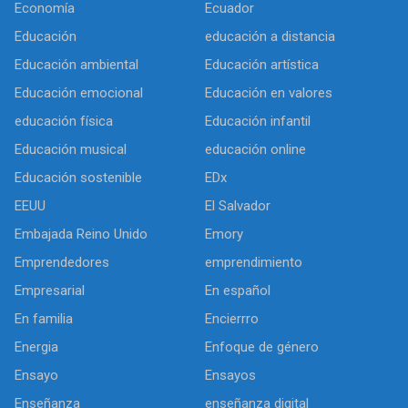
Economía
Ecuador
Educación
educación a distancia
Educación ambiental
Educación artística
Educación emocional
Educación en valores
educación física
Educación infantil
Educación musical
educación online
Educación sostenible
EDx
EEUU
El Salvador
Embajada Reino Unido
Emory
Emprendedores
emprendimiento
Empresarial
En español
En familia
Encierrro
Energia
Enfoque de género
Ensayo
Ensayos
Enseñanza
enseñanza digital