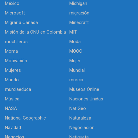
México
Michigan
Microsoft
migración
Migrar a Canadá
Minecraft
Misión de la ONU en Colombia
MIT
mochileros
Moda
Moma
MOOC
Motivación
Mujer
Mujeres
Mundial
Mundo
murcia
murciaeduca
Museos Online
Música
Naciones Unidas
NASA
Nat Geo
National Geographic
Naturaleza
Navidad
Negociación
Negocios
Netiqueta