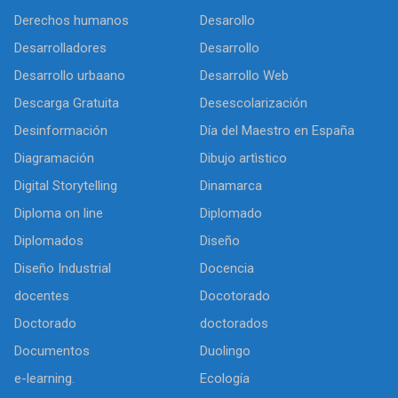
Derechos humanos
Desarollo
Desarrolladores
Desarrollo
Desarrollo urbaano
Desarrollo Web
Descarga Gratuita
Desescolarización
Desinformación
Día del Maestro en España
Diagramación
Dibujo artìstico
Digital Storytelling
Dinamarca
Diploma on line
Diplomado
Diplomados
Diseño
Diseño Industrial
Docencia
docentes
Docotorado
Doctorado
doctorados
Documentos
Duolingo
e-learning.
Ecología