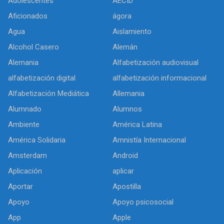
Adolescentes
AECID
Aficionados
ágora
Agua
Aislamiento
Alcohol Casero
Alemán
Alemania
Alfabetización audiovisual
alfabetización digital
alfabetización informacional
Alfabetización Mediática
Allemania
Alumnado
Alumnos
Ambiente
América Latina
América Solidaria
Amnistía Internacional
Amsterdam
Android
Aplicación
aplicar
Aportar
Apostilla
Apoyo
Apoyo psicosocial
App
Apple