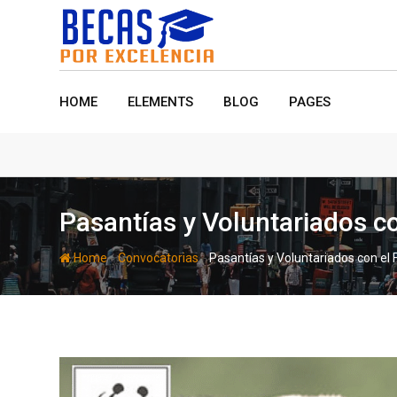
Skip
to
content
HOME
ELEMENTS
BLOG
PAGES
Pasantías y Voluntariados c
-
-
Home
Convocatorias
Pasantías y Voluntariados con el