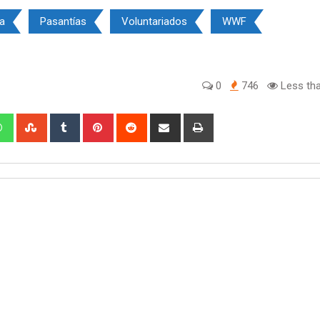
a
Pasantías
Voluntariados
WWF
0
746
Less tha
edIn
Whatsapp
StumbleUpon
Tumblr
Pinterest
Reddit
Share
Print
via
Email