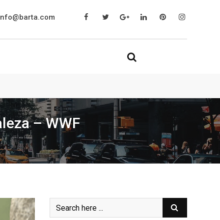
info@barta.com
raleza – WWF