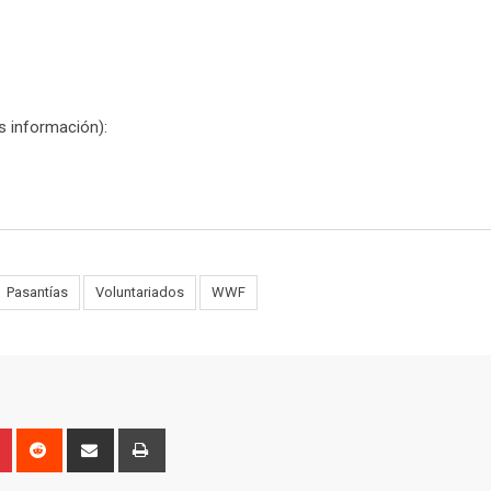
s información):
Pasantías
Voluntariados
WWF
n
r
Pinterest
Reddit
Share
Print
via