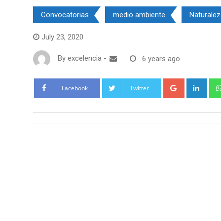
Convocatorias
medio ambiente
Naturalez
July 23, 2020
By
excelencia
-
6 years ago
Google+
Link
Facebook
Twitter