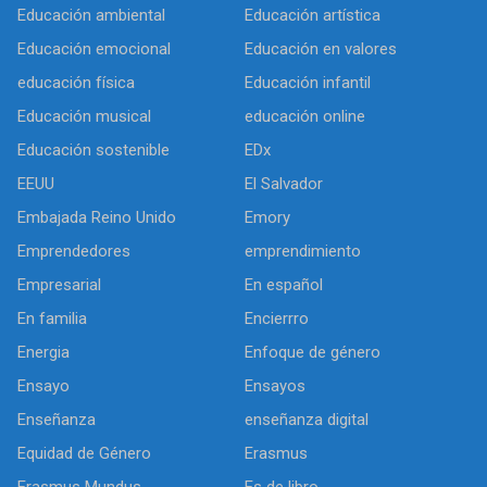
Educación ambiental
Educación artística
Educación emocional
Educación en valores
educación física
Educación infantil
Educación musical
educación online
Educación sostenible
EDx
EEUU
El Salvador
Embajada Reino Unido
Emory
Emprendedores
emprendimiento
Empresarial
En español
En familia
Encierrro
Energia
Enfoque de género
Ensayo
Ensayos
Enseñanza
enseñanza digital
Equidad de Género
Erasmus
Erasmus Mundus
Es de libro