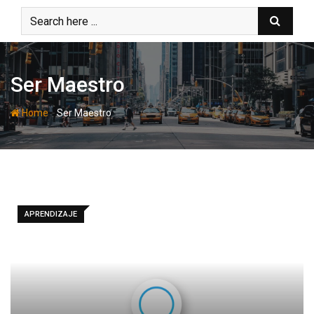
Skip
to
content
Ser Maestro
-
Home
Ser Maestro
APRENDIZAJE