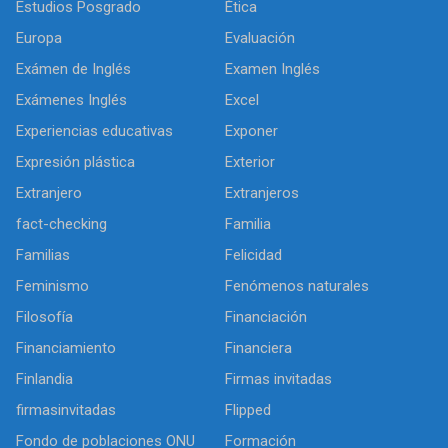
Estudios Posgrado
Ética
Europa
Evaluación
Exámen de Inglés
Examen Inglés
Exámenes Inglés
Excel
Experiencias educativas
Exponer
Expresión plástica
Exterior
Extranjero
Extranjeros
fact-checking
Familia
Familias
Felicidad
Feminismo
Fenómenos naturales
Filosofía
Financiación
Financiamiento
Financiera
Finlandia
Firmas invitadas
firmasinvitadas
Flipped
Fondo de poblaciones ONU
Formación