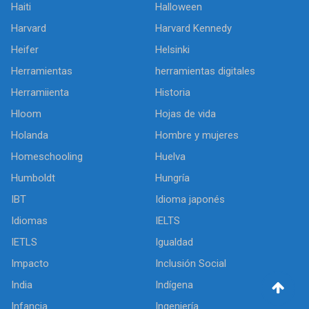
Haiti
Halloween
Harvard
Harvard Kennedy
Heifer
Helsinki
Herramientas
herramientas digitales
Herramiienta
Historia
Hloom
Hojas de vida
Holanda
Hombre y mujeres
Homeschooling
Huelva
Humboldt
Hungría
IBT
Idioma japonés
Idiomas
IELTS
IETLS
Igualdad
Impacto
Inclusión Social
India
Indígena
Infancia
Ingeniería