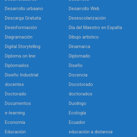
Desarrollo urbaano
Desarrollo Web
Descarga Gratuita
Desescolarización
Desinformación
Día del Maestro en España
Diagramación
Dibujo artìstico
Digital Storytelling
Dinamarca
Diploma on line
Diplomado
Diplomados
Diseño
Diseño Industrial
Docencia
docentes
Docotorado
Doctorado
doctorados
Documentos
Duolingo
e-learning.
Ecología
Economía
Ecuador
Educación
educación a distancia