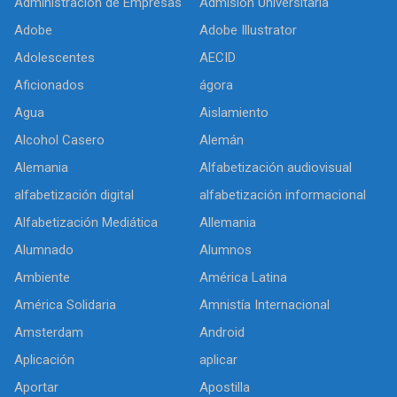
Administración de Empresas
Admisión Universitaria
Adobe
Adobe Illustrator
Adolescentes
AECID
Aficionados
ágora
Agua
Aislamiento
Alcohol Casero
Alemán
Alemania
Alfabetización audiovisual
alfabetización digital
alfabetización informacional
Alfabetización Mediática
Allemania
Alumnado
Alumnos
Ambiente
América Latina
América Solidaria
Amnistía Internacional
Amsterdam
Android
Aplicación
aplicar
Aportar
Apostilla