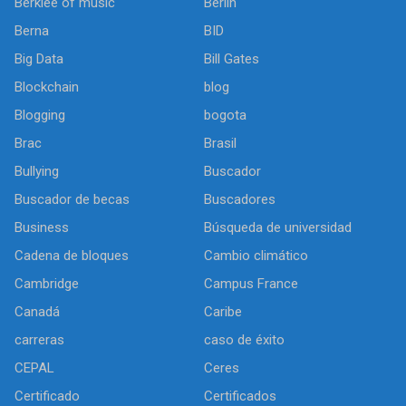
Berklee of music
Berlín
Berna
BID
Big Data
Bill Gates
Blockchain
blog
Blogging
bogota
Brac
Brasil
Bullying
Buscador
Buscador de becas
Buscadores
Business
Búsqueda de universidad
Cadena de bloques
Cambio climático
Cambridge
Campus France
Canadá
Caribe
carreras
caso de éxito
CEPAL
Ceres
Certificado
Certificados