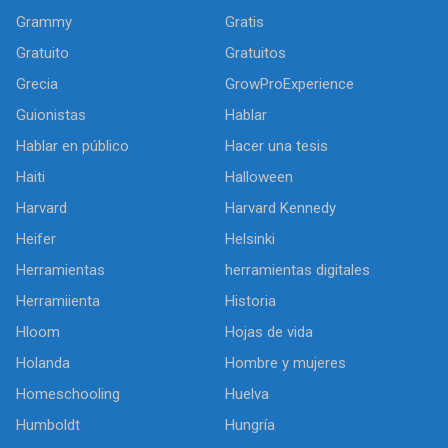
Grammy
Gratis
Gratuito
Gratuitos
Grecia
GrowProExperience
Guionistas
Hablar
Hablar en público
Hacer una tesis
Haiti
Halloween
Harvard
Harvard Kennedy
Heifer
Helsinki
Herramientas
herramientas digitales
Herramiienta
Historia
Hloom
Hojas de vida
Holanda
Hombre y mujeres
Homeschooling
Huelva
Humboldt
Hungría