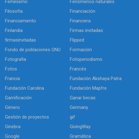
Feminismo
Fenómenos naturales
Filosofía
Financiación
Financiamiento
Financiera
Finlandia
Firmas invitadas
firmasinvitadas
Flipped
Fondo de poblaciones ONU
Formación
Fotografia
Fotoperiodismo
Fotos
Francés
Francia
Fundación Akshaya Patra
Fundación Carolina
Fundación Mapfre
Gamificación
Ganar becas
Género
Germany
Gestión de proyectos
gif
Ginebra
GivingWay
Google
Gramática