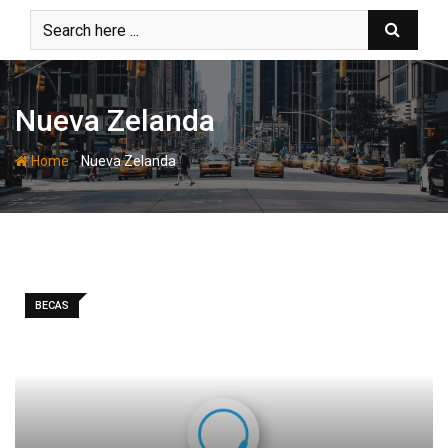
Skip
to
content
Nueva Zelanda
-
Home
Nueva Zelanda
BECAS