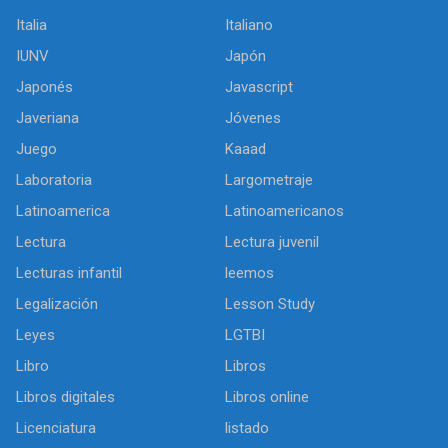
Italia
Italiano
IUNV
Japón
Japonés
Javascript
Javeriana
Jóvenes
Juego
Kaaad
Laboratoria
Largometraje
Latinoamerica
Latinoamericanos
Lectura
Lectura juvenil
Lecturas infantil
leemos
Legalización
Lesson Study
Leyes
LGTBI
Libro
Libros
Libros digitales
Libros online
Licenciatura
listado