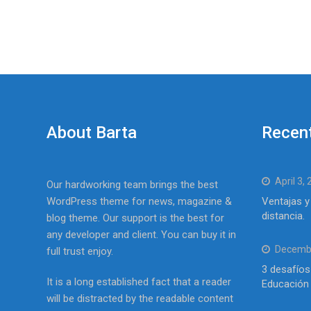
About Barta
Recen
April 3,
Our hardworking team brings the best
WordPress theme for news, magazine &
Ventajas y
distancia.
blog theme. Our support is the best for
any developer and client. You can buy it in
Decembe
full trust enjoy.
3 desafíos
It is a long established fact that a reader
Educación 
will be distracted by the readable content