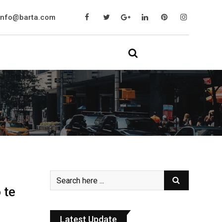
info@barta.com
 te
Latest Update