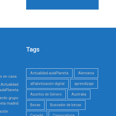
Tags
Actualidad aulaPlaneta
Alemania
es en casa
alfabetización digital
aprendizaje
Actualidad
aulaPlaneta
Asuntos de Género
Australia
erdo grupo
neta madrid
Becas
Buscador de becas
ación
Canadá
Convocatoria