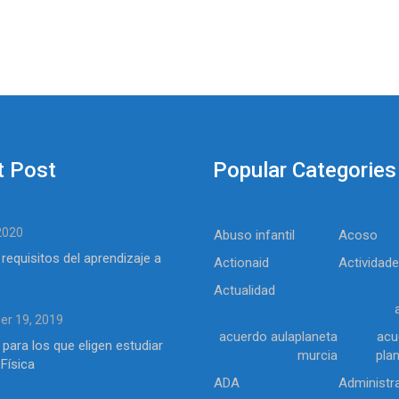
t Post
Popular Categories
 2020
Abuso infantil
Acoso
 requisitos del aprendizaje a
Actionaid
Actividad
Actualidad
r 19, 2019
acuerdo aulaplaneta
acu
 para los que eligen estudiar
murcia
pla
Física
ADA
Administr