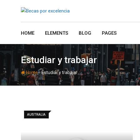
Skip
to
content
HOME
ELEMENTS
BLOG
PAGES
Estudiar y trabajar
-
Home
Estudiar y trabajar
AUSTRALIA