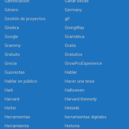
Gamificación
Ganar becas
Género
Germany
Gestión de proyectos
gif
Ginebra
GivingWay
Google
Gramática
Grammy
Gratis
Gratuito
Gratuitos
Grecia
GrowProExperience
Guionistas
Hablar
Hablar en público
Hacer una tesis
Haiti
Halloween
Harvard
Harvard Kennedy
Heifer
Helsinki
Herramientas
herramientas digitales
Herramiienta
Historia