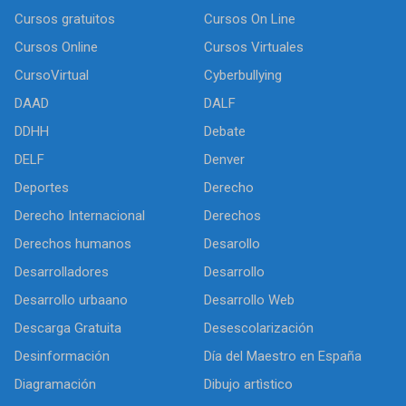
Cursos gratuitos
Cursos On Line
Cursos Online
Cursos Virtuales
CursoVirtual
Cyberbullying
DAAD
DALF
DDHH
Debate
DELF
Denver
Deportes
Derecho
Derecho Internacional
Derechos
Derechos humanos
Desarollo
Desarrolladores
Desarrollo
Desarrollo urbaano
Desarrollo Web
Descarga Gratuita
Desescolarización
Desinformación
Día del Maestro en España
Diagramación
Dibujo artìstico