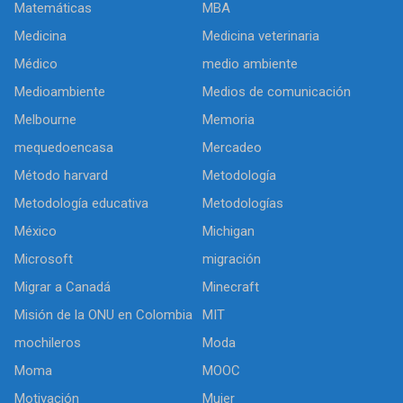
Matemáticas
MBA
Medicina
Medicina veterinaria
Médico
medio ambiente
Medioambiente
Medios de comunicación
Melbourne
Memoria
mequedoencasa
Mercadeo
Método harvard
Metodología
Metodología educativa
Metodologías
México
Michigan
Microsoft
migración
Migrar a Canadá
Minecraft
Misión de la ONU en Colombia
MIT
mochileros
Moda
Moma
MOOC
Motivación
Mujer