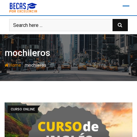
Skip
to
content
mochileros
-
Home
mochileros
CURSO ONLINE