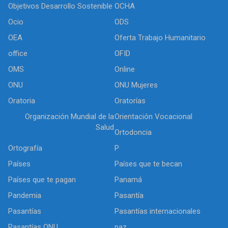
Objetivos Desarrollo Sostenible
OCHA
Ocio
ODS
OEA
Oferta Trabajo Humanitario
office
OFID
OMS
Online
ONU
ONU Mujeres
Oratoria
Oratorías
Organización Mundial de la
Orientación Vocacional
Salud
Ortodoncia
Ortografía
P
Países
Países que te becan
Países que te pagan
Panamá
Pandemia
Pasantía
Pasantías
Pasantías internacionales
Pasantías ONU
paz