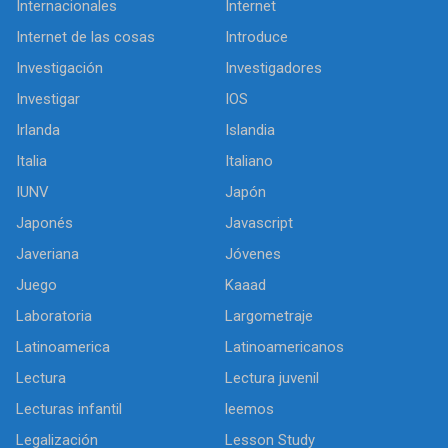
Internacionales
Internet
Internet de las cosas
Introduce
Investigación
Investigadores
Investigar
IOS
Irlanda
Islandia
Italia
Italiano
IUNV
Japón
Japonés
Javascript
Javeriana
Jóvenes
Juego
Kaaad
Laboratoria
Largometraje
Latinoamerica
Latinoamericanos
Lectura
Lectura juvenil
Lecturas infantil
leemos
Legalización
Lesson Study