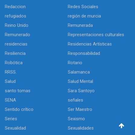
Redaccion
Redes Sociales
refugiados
región de murcia
Reino Unido
Remunerada
Remunerado
Representaciones culturales
residencias
Residencias Artísticas
Resiliencia
Responsabilidad
Robótica
Rotario
RRSS.
Salamanca
Salud
Salud Mental
santo tomas
Sara Santoyo
SENA
señales
Sentido crítico
Ser Maestro
Series
Sexismo
Sexualidad
Sexualidades