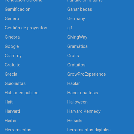
Gamificación
Ganar becas
Género
Germany
Gestión de proyectos
gif
Ginebra
GivingWay
Google
Gramática
Grammy
Gratis
Gratuito
Gratuitos
Grecia
GrowProExperience
Guionistas
Hablar
Hablar en público
Hacer una tesis
Haiti
Halloween
Harvard
Harvard Kennedy
Heifer
Helsinki
Herramientas
herramientas digitales