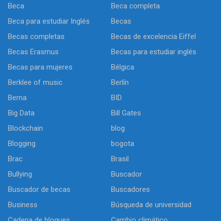
Beca
Beca completa
Beca para estudiar Inglés
Becas
Becas completas
Becas de excelencia Eiffel
Becas Erasmus
Becas para estudiar inglés
Becas para mujeres
Bélgica
Berklee of music
Berlín
Berna
BID
Big Data
Bill Gates
Blockchain
blog
Blogging
bogota
Brac
Brasil
Bullying
Buscador
Buscador de becas
Buscadores
Business
Búsqueda de universidad
Cadena de bloques
Cambio climático