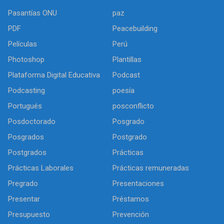
Pasantías ONU
paz
PDF
Peacebuilding
Películas
Perú
Photoshop
Plantillas
Plataforma Digital Educativa
Podcast
Podcasting
poesía
Portugués
posconflicto
Posdoctorado
Posgrado
Posgrados
Postgrado
Postgrados
Prácticas
Prácticas Laborales
Prácticas remuneradas
Pregrado
Presentaciones
Presentar
Préstamos
Presupuesto
Prevención