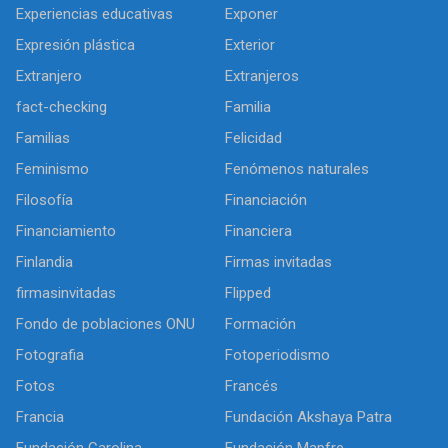
Experiencias educativas
Exponer
Expresión plástica
Exterior
Extranjero
Extranjeros
fact-checking
Familia
Familias
Felicidad
Feminismo
Fenómenos naturales
Filosofía
Financiación
Financiamiento
Financiera
Finlandia
Firmas invitadas
firmasinvitadas
Flipped
Fondo de poblaciones ONU
Formación
Fotografia
Fotoperiodismo
Fotos
Francés
Francia
Fundación Akshaya Patra
Fundación Carolina
Fundación Mapfre