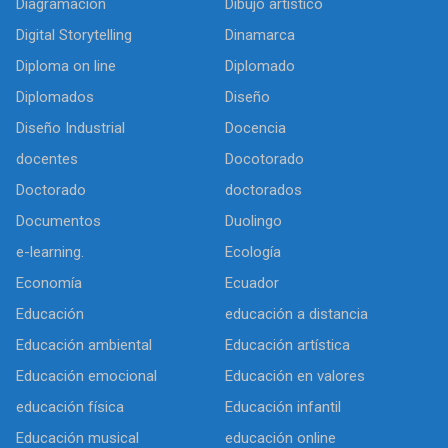
Diagramación
Dibujo artìstico
Digital Storytelling
Dinamarca
Diploma on line
Diplomado
Diplomados
Diseño
Diseño Industrial
Docencia
docentes
Docotorado
Doctorado
doctorados
Documentos
Duolingo
e-learning.
Ecología
Economía
Ecuador
Educación
educación a distancia
Educación ambiental
Educación artística
Educación emocional
Educación en valores
educación física
Educación infantil
Educación musical
educación online