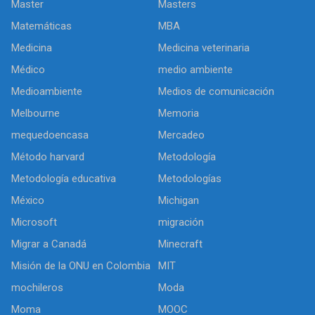
Master
Masters
Matemáticas
MBA
Medicina
Medicina veterinaria
Médico
medio ambiente
Medioambiente
Medios de comunicación
Melbourne
Memoria
mequedoencasa
Mercadeo
Método harvard
Metodología
Metodología educativa
Metodologías
México
Michigan
Microsoft
migración
Migrar a Canadá
Minecraft
Misión de la ONU en Colombia
MIT
mochileros
Moda
Moma
MOOC