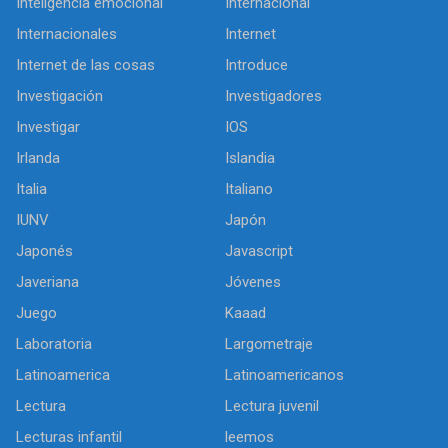
Inteligencia emocional
Internacional
Internacionales
Internet
Internet de las cosas
Introduce
Investigación
Investigadores
Investigar
IOS
Irlanda
Islandia
Italia
Italiano
IUNV
Japón
Japonés
Javascript
Javeriana
Jóvenes
Juego
Kaaad
Laboratoria
Largometraje
Latinoamerica
Latinoamericanos
Lectura
Lectura juvenil
Lecturas infantil
leemos