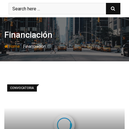
Skip
to
content
Financiación
-
Home
Financiación
CONVOCATORIA