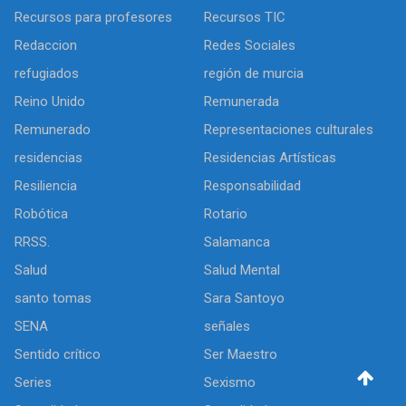
Recursos para profesores
Recursos TIC
Redaccion
Redes Sociales
refugiados
región de murcia
Reino Unido
Remunerada
Remunerado
Representaciones culturales
residencias
Residencias Artísticas
Resiliencia
Responsabilidad
Robótica
Rotario
RRSS.
Salamanca
Salud
Salud Mental
santo tomas
Sara Santoyo
SENA
señales
Sentido crítico
Ser Maestro
Series
Sexismo