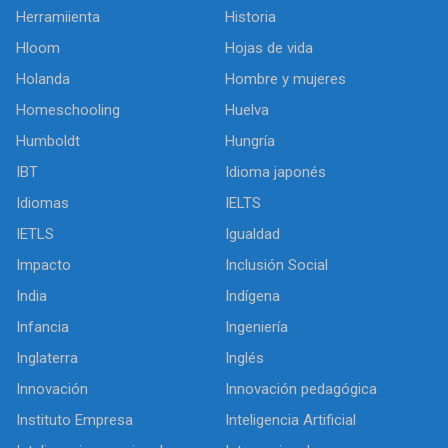
Herramiienta
Historia
Hloom
Hojas de vida
Holanda
Hombre y mujeres
Homeschooling
Huelva
Humboldt
Hungría
IBT
Idioma japonés
Idiomas
IELTS
IETLS
Igualdad
Impacto
Inclusión Social
India
Indígena
Infancia
Ingeniería
Inglaterra
Inglés
Innovación
Innovación pedagógica
Instituto Empresa
Inteligencia Artificial