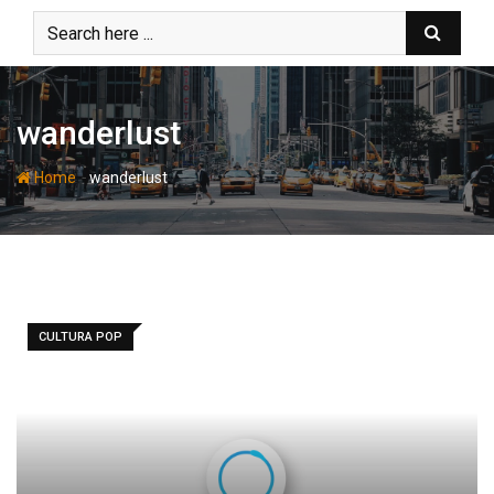
Skip
to
content
wanderlust
-
Home
wanderlust
CULTURA POP