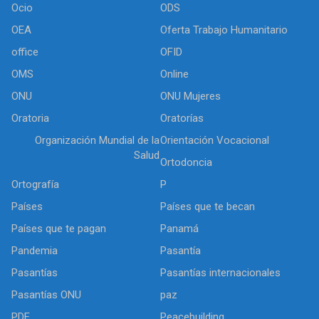
Ocio
ODS
OEA
Oferta Trabajo Humanitario
office
OFID
OMS
Online
ONU
ONU Mujeres
Oratoria
Oratorías
Organización Mundial de la
Orientación Vocacional
Salud
Ortodoncia
Ortografía
P
Países
Países que te becan
Países que te pagan
Panamá
Pandemia
Pasantía
Pasantías
Pasantías internacionales
Pasantías ONU
paz
PDF
Peacebuilding