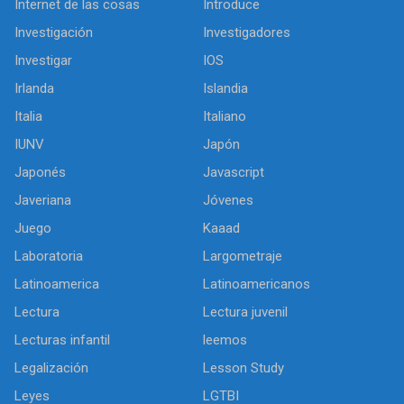
Internet de las cosas
Introduce
Investigación
Investigadores
Investigar
IOS
Irlanda
Islandia
Italia
Italiano
IUNV
Japón
Japonés
Javascript
Javeriana
Jóvenes
Juego
Kaaad
Laboratoria
Largometraje
Latinoamerica
Latinoamericanos
Lectura
Lectura juvenil
Lecturas infantil
leemos
Legalización
Lesson Study
Leyes
LGTBI