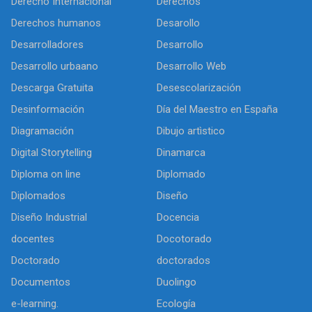
Derecho Internacional
Derechos
Derechos humanos
Desarollo
Desarrolladores
Desarrollo
Desarrollo urbaano
Desarrollo Web
Descarga Gratuita
Desescolarización
Desinformación
Día del Maestro en España
Diagramación
Dibujo artìstico
Digital Storytelling
Dinamarca
Diploma on line
Diplomado
Diplomados
Diseño
Diseño Industrial
Docencia
docentes
Docotorado
Doctorado
doctorados
Documentos
Duolingo
e-learning.
Ecología