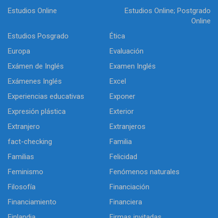
Estudios Online
Estudios Online; Postgrado
Online
Estudios Posgrado
Ética
Europa
Evaluación
Exámen de Inglés
Examen Inglés
Exámenes Inglés
Excel
Experiencias educativas
Exponer
Expresión plástica
Exterior
Extranjero
Extranjeros
fact-checking
Familia
Familias
Felicidad
Feminismo
Fenómenos naturales
Filosofía
Financiación
Financiamiento
Financiera
Finlandia
Firmas invitadas