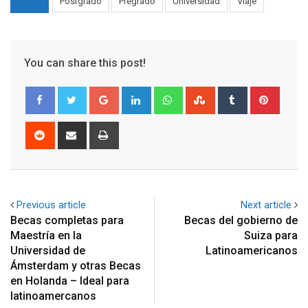
Postgrado
Pregrado
Universidad
Viaje
You can share this post!
Google+
LinkedIn
Whatsapp
StumbleUpon
Tumblr
Pinter
Reddit
Share
Print
via
Email
Previous article
Next article
Becas completas para
Becas del gobierno de
Maestría en la
Suiza para
Universidad de
Latinoamericanos
Ámsterdam y otras Becas
en Holanda – Ideal para
latinoamercanos