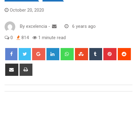
October 20, 2020
By
excelencia
-
6 years ago
0
814
1 minute read
Google+
LinkedIn
Whatsapp
StumbleUpon
Tumblr
Pinterest
Red
Share
Print
via
Email