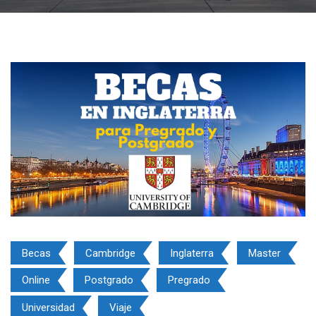
Becas
Cambridge
Inglaterra
Master
Online
Postgrado
Pregrado
Universidad
Viaje