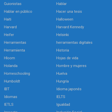
Guionistas
Hablar
Hablar en público
Hacer una tesis
Haiti
Halloween
Harvard
Harvard Kennedy
Heifer
Helsinki
Herramientas
herramientas digitales
Herramiienta
Historia
Hloom
Hojas de vida
Holanda
Hombre y mujeres
Homeschooling
Huelva
Humboldt
Hungría
IBT
Idioma japonés
Idiomas
IELTS
IETLS
Igualdad