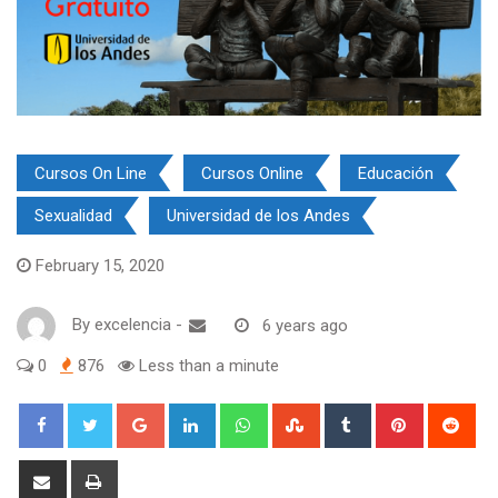
Cursos On Line
Cursos Online
Educación
Sexualidad
Universidad de los Andes
February 15, 2020
By
excelencia
-
6 years ago
0
876
Less than a minute
Google+
LinkedIn
Whatsapp
StumbleUpon
Tumblr
Pinterest
Red
Share
Print