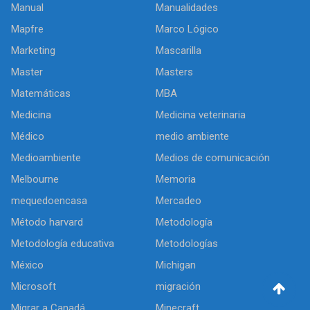
Manual
Manualidades
Mapfre
Marco Lógico
Marketing
Mascarilla
Master
Masters
Matemáticas
MBA
Medicina
Medicina veterinaria
Médico
medio ambiente
Medioambiente
Medios de comunicación
Melbourne
Memoria
mequedoencasa
Mercadeo
Método harvard
Metodología
Metodología educativa
Metodologías
México
Michigan
Microsoft
migración
Migrar a Canadá
Minecraft