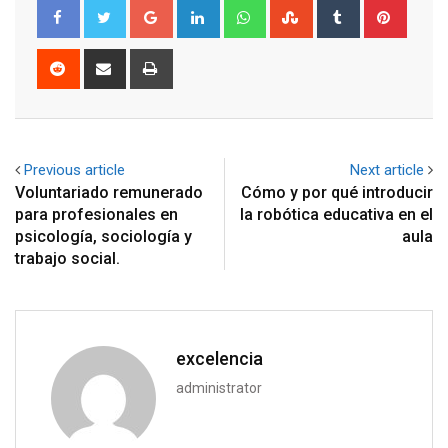
Google+
LinkedIn
Whatsapp
StumbleUpon
Tumblr
Pinter
Reddit
Share
Print
via
Email
Previous article
Next article
Voluntariado remunerado
Cómo y por qué introducir
para profesionales en
la robótica educativa en el
psicología, sociología y
aula
trabajo social.
excelencia
administrator