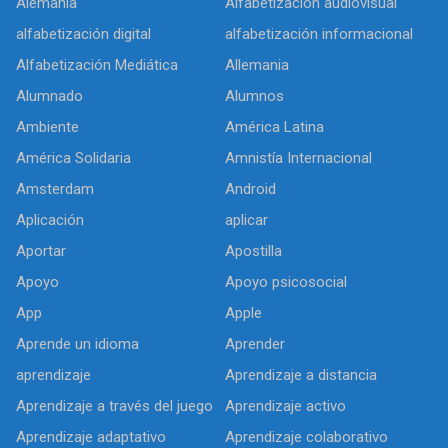
Alemania
Alfabetización audiovisual
alfabetización digital
alfabetización informacional
Alfabetización Mediática
Allemania
Alumnado
Alumnos
Ambiente
América Latina
América Solidaria
Amnistía Internacional
Amsterdam
Android
Aplicación
aplicar
Aportar
Apostilla
Apoyo
Apoyo psicosocial
App
Apple
Aprende un idioma
Aprender
aprendizaje
Aprendizaje a distancia
Aprendizaje a través del juego
Aprendizaje activo
Aprendizaje adaptativo
Aprendizaje colaborativo