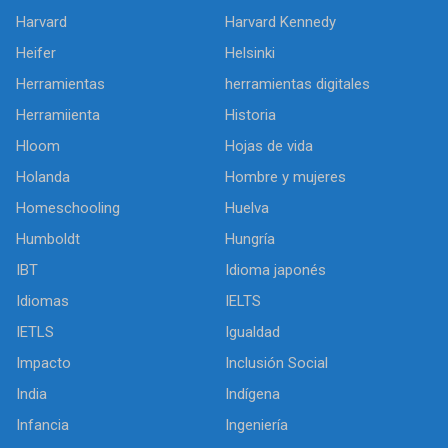
Harvard
Harvard Kennedy
Heifer
Helsinki
Herramientas
herramientas digitales
Herramiienta
Historia
Hloom
Hojas de vida
Holanda
Hombre y mujeres
Homeschooling
Huelva
Humboldt
Hungría
IBT
Idioma japonés
Idiomas
IELTS
IETLS
Igualdad
Impacto
Inclusión Social
India
Indígena
Infancia
Ingeniería