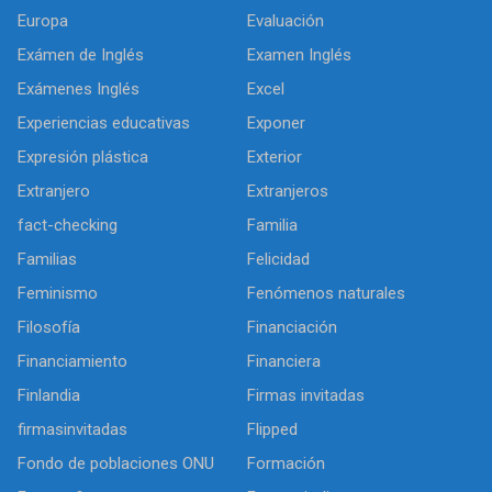
Europa
Evaluación
Exámen de Inglés
Examen Inglés
Exámenes Inglés
Excel
Experiencias educativas
Exponer
Expresión plástica
Exterior
Extranjero
Extranjeros
fact-checking
Familia
Familias
Felicidad
Feminismo
Fenómenos naturales
Filosofía
Financiación
Financiamiento
Financiera
Finlandia
Firmas invitadas
firmasinvitadas
Flipped
Fondo de poblaciones ONU
Formación