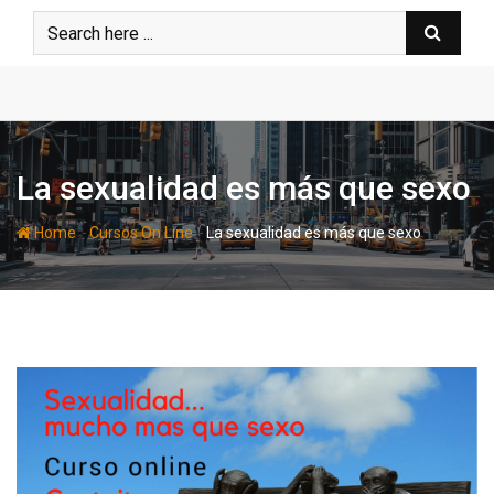
Skip
to
content
La sexualidad es más que sexo
-
-
Home
Cursos On Line
La sexualidad es más que sexo