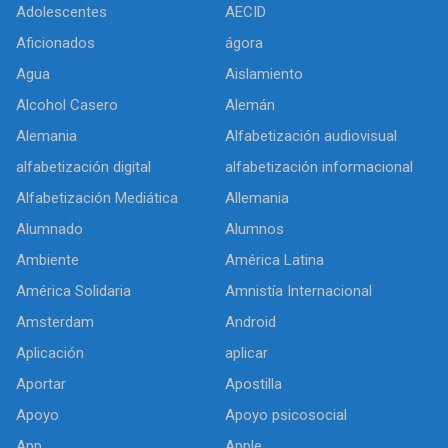
Adolescentes
AECID
Aficionados
ágora
Agua
Aislamiento
Alcohol Casero
Alemán
Alemania
Alfabetización audiovisual
alfabetización digital
alfabetización informacional
Alfabetización Mediática
Allemania
Alumnado
Alumnos
Ambiente
América Latina
América Solidaria
Amnistía Internacional
Amsterdam
Android
Aplicación
aplicar
Aportar
Apostilla
Apoyo
Apoyo psicosocial
App
Apple