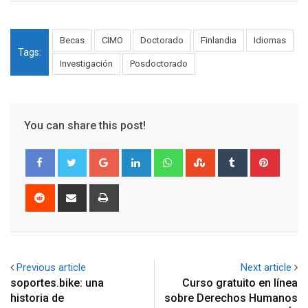
Becas
CIMO
Doctorado
Finlandia
Idiomas
Tags:
Investigación
Posdoctorado
You can share this post!
Google+
LinkedIn
Whatsapp
StumbleUpon
Tumblr
Pinter
Reddit
Share
Print
via
Email
Previous article
Next article
soportes.bike: una
Curso gratuito en línea
historia de
sobre Derechos Humanos