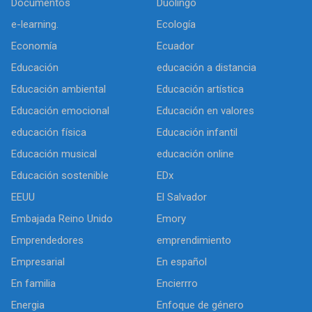
Documentos
Duolingo
e-learning.
Ecología
Economía
Ecuador
Educación
educación a distancia
Educación ambiental
Educación artística
Educación emocional
Educación en valores
educación física
Educación infantil
Educación musical
educación online
Educación sostenible
EDx
EEUU
El Salvador
Embajada Reino Unido
Emory
Emprendedores
emprendimiento
Empresarial
En español
En familia
Encierrro
Energia
Enfoque de género