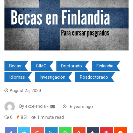
Becas
CIMO
Doctorado
Finlandia
Idiomas
Investigación
Posdoctorado
August 25, 2020
By
excelencia
-
6 years ago
0
851
1 minute read
Google+
LinkedIn
Whatsapp
StumbleUpon
Tumblr
Pinterest
Red