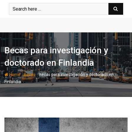
Skip
to
content
Becas para investigación y
doctorado en Finlandia
-
-
Home
Becas
Becas para investigación y doctorado en
Finlandia