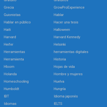
Gratuito
Gratuitos
Grecia
GrowProExperience
Guionistas
Hablar
Hablar en público
Hacer una tesis
Haiti
Halloween
Harvard
Harvard Kennedy
Heifer
Helsinki
Herramientas
herramientas digitales
Herramiienta
Historia
Hloom
Hojas de vida
Holanda
Hombre y mujeres
Homeschooling
Huelva
Humboldt
Hungría
IBT
Idioma japonés
Idiomas
IELTS