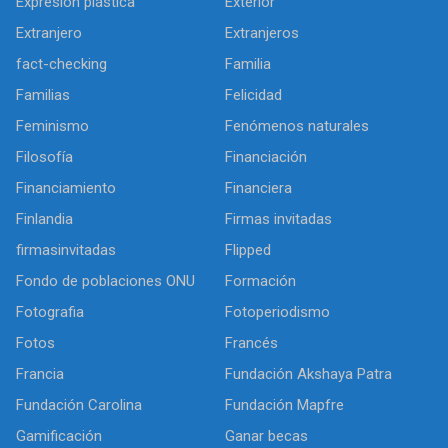
Expresión plástica
Exterior
Extranjero
Extranjeros
fact-checking
Familia
Familias
Felicidad
Feminismo
Fenómenos naturales
Filosofía
Financiación
Financiamiento
Financiera
Finlandia
Firmas invitadas
firmasinvitadas
Flipped
Fondo de poblaciones ONU
Formación
Fotografia
Fotoperiodismo
Fotos
Francés
Francia
Fundación Akshaya Patra
Fundación Carolina
Fundación Mapfre
Gamificación
Ganar becas