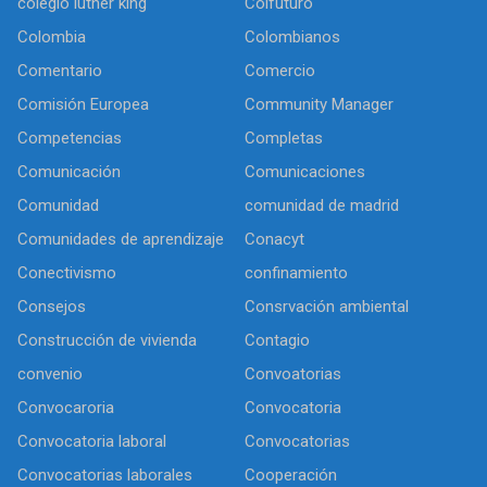
colegio luther king
Colfuturo
Colombia
Colombianos
Comentario
Comercio
Comisión Europea
Community Manager
Competencias
Completas
Comunicación
Comunicaciones
Comunidad
comunidad de madrid
Comunidades de aprendizaje
Conacyt
Conectivismo
confinamiento
Consejos
Consrvación ambiental
Construcción de vivienda
Contagio
convenio
Convoatorias
Convocaroria
Convocatoria
Convocatoria laboral
Convocatorias
Convocatorias laborales
Cooperación