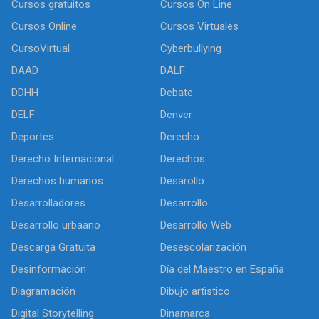
Cursos gratuitos
Cursos On Line
Cursos Online
Cursos Virtuales
CursoVirtual
Cyberbullying
DAAD
DALF
DDHH
Debate
DELF
Denver
Deportes
Derecho
Derecho Internacional
Derechos
Derechos humanos
Desarollo
Desarrolladores
Desarrollo
Desarrollo urbaano
Desarrollo Web
Descarga Gratuita
Desescolarización
Desinformación
Día del Maestro en España
Diagramación
Dibujo artìstico
Digital Storytelling
Dinamarca