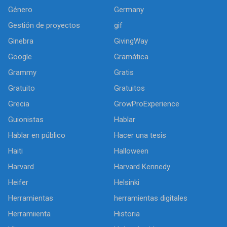
Género
Germany
Gestión de proyectos
gif
Ginebra
GivingWay
Google
Gramática
Grammy
Gratis
Gratuito
Gratuitos
Grecia
GrowProExperience
Guionistas
Hablar
Hablar en público
Hacer una tesis
Haiti
Halloween
Harvard
Harvard Kennedy
Heifer
Helsinki
Herramientas
herramientas digitales
Herramiienta
Historia