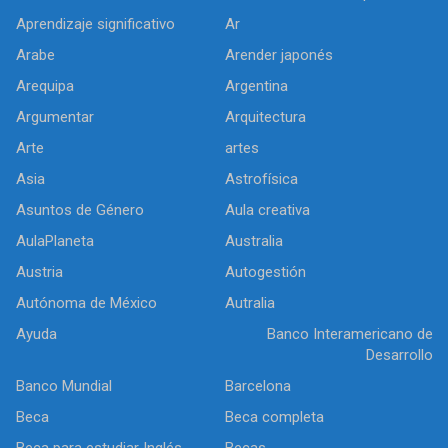
Aprendizaje significativo
Ar
Arabe
Arender japonés
Arequipa
Argentina
Argumentar
Arquitectura
Arte
artes
Asia
Astrofísica
Asuntos de Género
Aula creativa
AulaPlaneta
Australia
Austria
Autogestión
Autónoma de México
Autralia
Ayuda
Banco Interamericano de
Desarrollo
Banco Mundial
Barcelona
Beca
Beca completa
Beca para estudiar Inglés
Becas