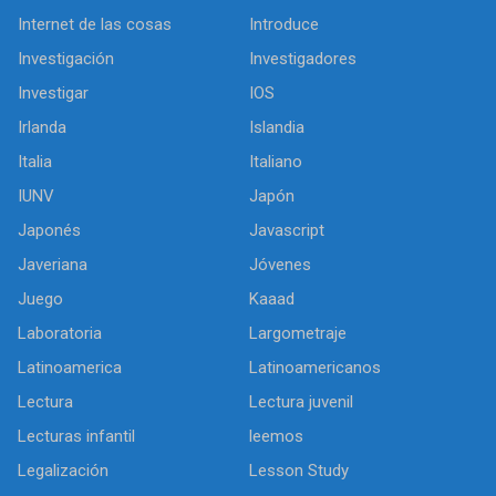
Internet de las cosas
Introduce
Investigación
Investigadores
Investigar
IOS
Irlanda
Islandia
Italia
Italiano
IUNV
Japón
Japonés
Javascript
Javeriana
Jóvenes
Juego
Kaaad
Laboratoria
Largometraje
Latinoamerica
Latinoamericanos
Lectura
Lectura juvenil
Lecturas infantil
leemos
Legalización
Lesson Study