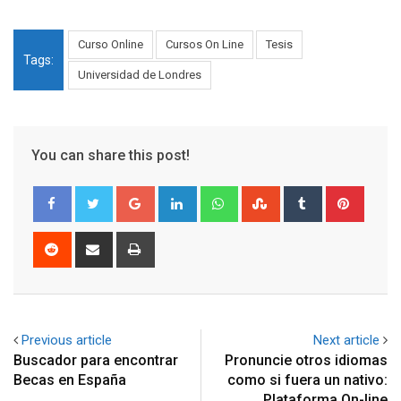
Curso Online
Cursos On Line
Tesis
Tags:
Universidad de Londres
You can share this post!
Google+
LinkedIn
Whatsapp
StumbleUpon
Tumblr
Pinter
Reddit
Share
Print
via
Email
Previous article
Next article
Buscador para encontrar
Pronuncie otros idiomas
Becas en España
como si fuera un nativo:
Plataforma On-line