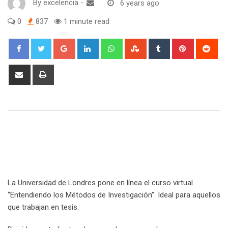
By
excelencia
-
6 years ago
0
837
1 minute read
Google+
LinkedIn
Whatsapp
StumbleUpon
Tumblr
Pinterest
Red
Share
Print
via
Email
La Universidad de Londres pone en línea el curso virtual
“Entendiendo los Métodos de Investigación”. Ideal para aquellos
que trabajan en tesis.