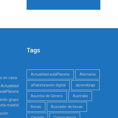
Tags
Actualidad aulaPlaneta
Alemania
es en casa
alfabetización digital
aprendizaje
Actualidad
aulaPlaneta
Asuntos de Género
Australia
erdo grupo
neta madrid
Becas
Buscador de becas
ación
Canadá
Convocatoria