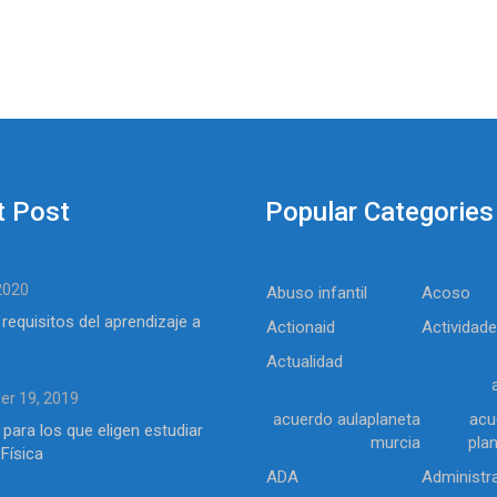
t Post
Popular Categories
 2020
Abuso infantil
Acoso
 requisitos del aprendizaje a
Actionaid
Actividad
Actualidad
r 19, 2019
acuerdo aulaplaneta
acu
 para los que eligen estudiar
murcia
pla
Física
ADA
Administr