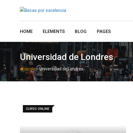
Skip
to
content
HOME
ELEMENTS
BLOG
PAGES
Universidad de Londres
-
Home
Universidad de Londres
CURSO ONLINE