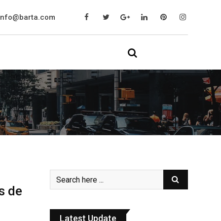
info@barta.com
s de
Latest Update