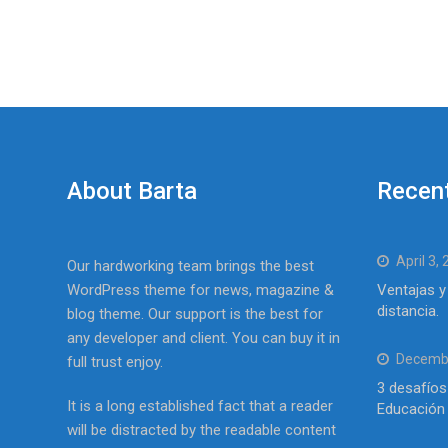
About Barta
Recen
April 3,
Our hardworking team brings the best
WordPress theme for news, magazine &
Ventajas y
distancia.
blog theme. Our support is the best for
any developer and client. You can buy it in
Decembe
full trust enjoy.
3 desafíos
It is a long established fact that a reader
Educación 
will be distracted by the readable content