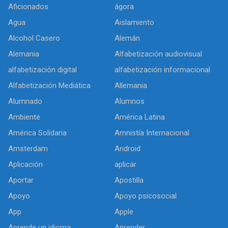
Aficionados
ágora
Agua
Aislamiento
Alcohol Casero
Alemán
Alemania
Alfabetización audiovisual
alfabetización digital
alfabetización informacional
Alfabetización Mediática
Allemania
Alumnado
Alumnos
Ambiente
América Latina
América Solidaria
Amnistía Internacional
Amsterdam
Android
Aplicación
aplicar
Aportar
Apostilla
Apoyo
Apoyo psicosocial
App
Apple
Aprende un idioma
Aprender