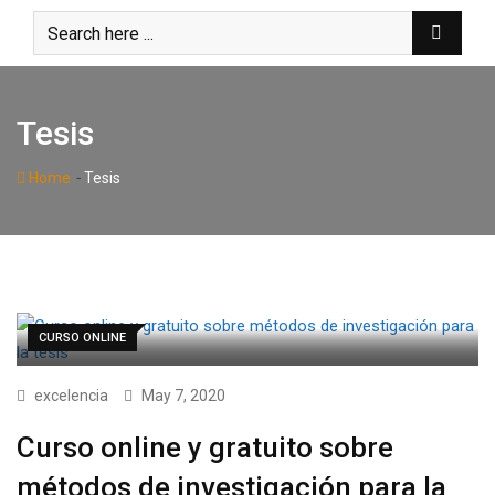
Skip
to
content
Tesis
-
Home
Tesis
CURSO ONLINE
excelencia
May 7, 2020
Curso online y gratuito sobre
métodos de investigación para la