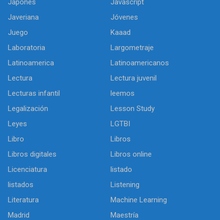
Japonés
Javascript
Javeriana
Jóvenes
Juego
Kaaad
Laboratoria
Largometraje
Latinoamerica
Latinoamericanos
Lectura
Lectura juvenil
Lecturas infantil
leemos
Legalización
Lesson Study
Leyes
LGTBI
Libro
Libros
Libros digitales
Libros online
Licenciatura
listado
listados
Listening
Literatura
Machine Learning
Madrid
Maestría