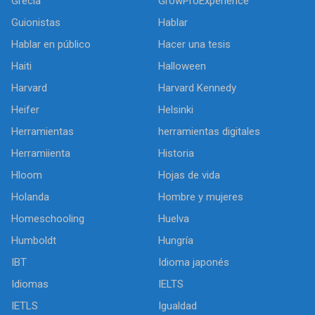
Grecia
GrowProExperience
Guionistas
Hablar
Hablar en público
Hacer una tesis
Haiti
Halloween
Harvard
Harvard Kennedy
Heifer
Helsinki
Herramientas
herramientas digitales
Herramiienta
Historia
Hloom
Hojas de vida
Holanda
Hombre y mujeres
Homeschooling
Huelva
Humboldt
Hungría
IBT
Idioma japonés
Idiomas
IELTS
IETLS
Igualdad