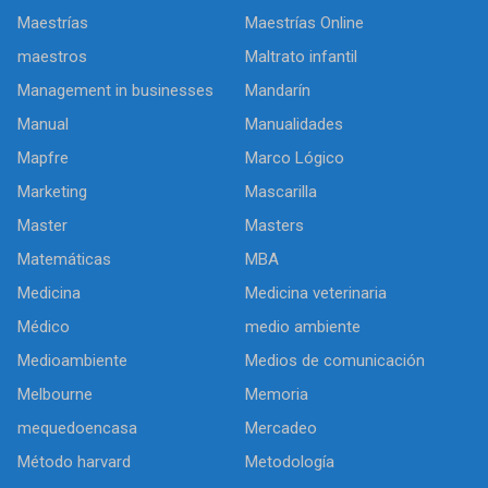
Maestrías
Maestrías Online
maestros
Maltrato infantil
Management in businesses
Mandarín
Manual
Manualidades
Mapfre
Marco Lógico
Marketing
Mascarilla
Master
Masters
Matemáticas
MBA
Medicina
Medicina veterinaria
Médico
medio ambiente
Medioambiente
Medios de comunicación
Melbourne
Memoria
mequedoencasa
Mercadeo
Método harvard
Metodología