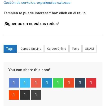
Gestión de servicios: experiencias exitosas
También te puede interesar: haz click en el título
¡Siguenos en nuestras redes!
Tags:
Cursos On Line
Cursos Online
Tesis
UNAM
You can share this post!
Google+
LinkedIn
Whatsapp
StumbleUpon
Tumblr
Pinter
Reddit
Share
Print
via
Email