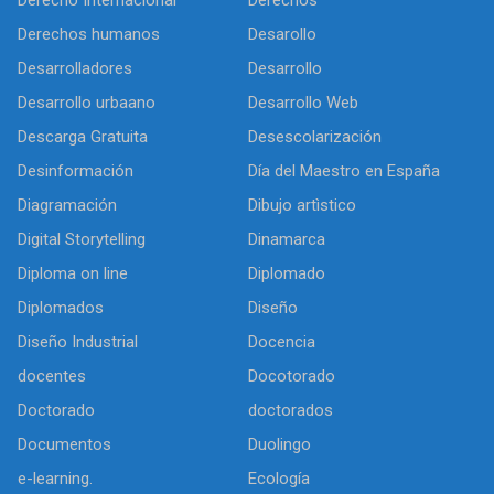
Derecho Internacional
Derechos
Derechos humanos
Desarollo
Desarrolladores
Desarrollo
Desarrollo urbaano
Desarrollo Web
Descarga Gratuita
Desescolarización
Desinformación
Día del Maestro en España
Diagramación
Dibujo artìstico
Digital Storytelling
Dinamarca
Diploma on line
Diplomado
Diplomados
Diseño
Diseño Industrial
Docencia
docentes
Docotorado
Doctorado
doctorados
Documentos
Duolingo
e-learning.
Ecología