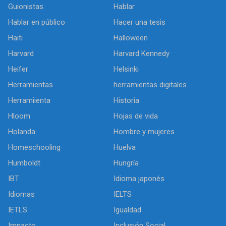
Guionistas
Hablar
Hablar en público
Hacer una tesis
Haiti
Halloween
Harvard
Harvard Kennedy
Heifer
Helsinki
Herramientas
herramientas digitales
Herramiienta
Historia
Hloom
Hojas de vida
Holanda
Hombre y mujeres
Homeschooling
Huelva
Humboldt
Hungría
IBT
Idioma japonés
Idiomas
IELTS
IETLS
Igualdad
Impacto
Inclusión Social