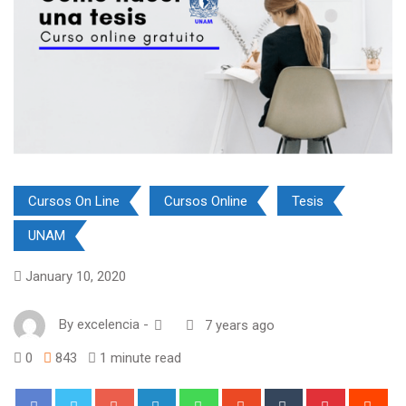
Cursos On Line
Cursos Online
Tesis
UNAM
January 10, 2020
By
excelencia
-
7 years ago
0
843
1 minute read
Google+
LinkedIn
Whatsapp
StumbleUpon
Tumblr
Pinterest
Red