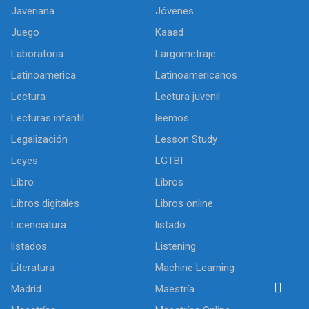
Javeriana
Jóvenes
Juego
Kaaad
Laboratoria
Largometraje
Latinoamerica
Latinoamericanos
Lectura
Lectura juvenil
Lecturas infantil
leemos
Legalización
Lesson Study
Leyes
LGTBI
Libro
Libros
Libros digitales
Libros online
Licenciatura
listado
listados
Listening
Literatura
Machine Learning
Madrid
Maestría