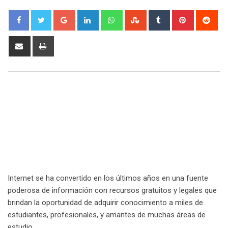
Google+
LinkedIn
Whatsapp
StumbleUpon
Tumblr
Pinterest
Red
Share
Print
via
Email
Internet se ha convertido en los últimos años en una fuente
poderosa de información con recursos gratuitos y legales que
brindan la oportunidad de adquirir conocimiento a miles de
estudiantes, profesionales, y amantes de muchas áreas de
estudio.