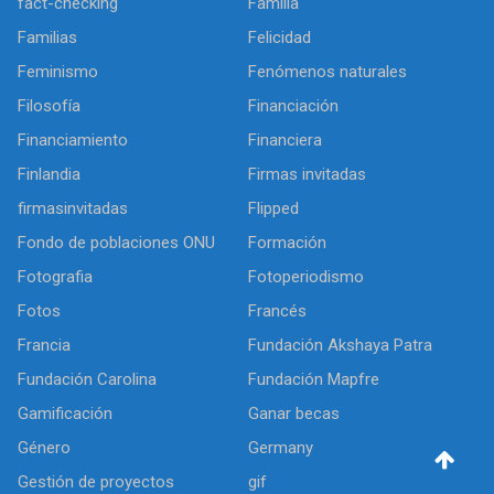
fact-checking
Familia
Familias
Felicidad
Feminismo
Fenómenos naturales
Filosofía
Financiación
Financiamiento
Financiera
Finlandia
Firmas invitadas
firmasinvitadas
Flipped
Fondo de poblaciones ONU
Formación
Fotografia
Fotoperiodismo
Fotos
Francés
Francia
Fundación Akshaya Patra
Fundación Carolina
Fundación Mapfre
Gamificación
Ganar becas
Género
Germany
Gestión de proyectos
gif