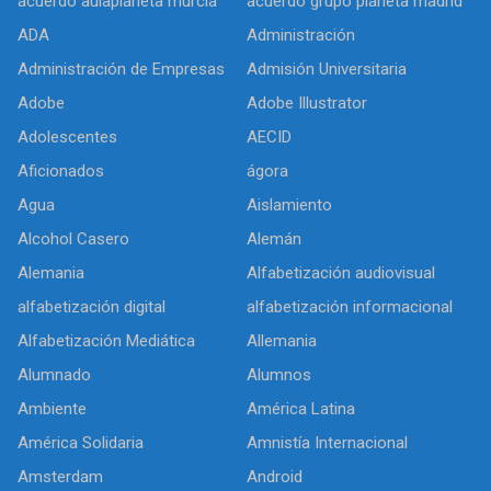
acuerdo aulaplaneta murcia
acuerdo grupo planeta madrid
ADA
Administración
Administración de Empresas
Admisión Universitaria
Adobe
Adobe Illustrator
Adolescentes
AECID
Aficionados
ágora
Agua
Aislamiento
Alcohol Casero
Alemán
Alemania
Alfabetización audiovisual
alfabetización digital
alfabetización informacional
Alfabetización Mediática
Allemania
Alumnado
Alumnos
Ambiente
América Latina
América Solidaria
Amnistía Internacional
Amsterdam
Android