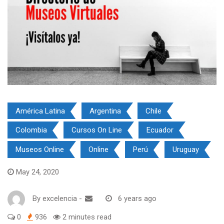
América Latina
Argentina
Chile
Colombia
Cursos On Line
Ecuador
Museos Online
Online
Perú
Uruguay
May 24, 2020
By
excelencia
-
6 years ago
0
936
2 minutes read