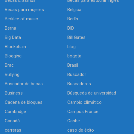
Becas Erasmus
Becas para estudiar inglés
Becas para mujeres
Bélgica
Berklee of music
Berlín
Berna
BID
Big Data
Bill Gates
Blockchain
blog
Blogging
bogota
Brac
Brasil
Bullying
Buscador
Buscador de becas
Buscadores
Business
Búsqueda de universidad
Cadena de bloques
Cambio climático
Cambridge
Campus France
Canadá
Caribe
carreras
caso de éxito