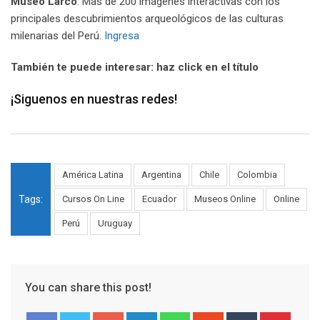
Museo Larco
:
Más de 200 imágenes interactivas con los
principales descubrimientos arqueológicos de las culturas
milenarias del Perú.
Ingresa
También te puede interesar: haz click en el título
¡Siguenos en nuestras redes!
América Latina
Argentina
Chile
Colombia
Tags:
Cursos On Line
Ecuador
Museos Online
Online
Perú
Uruguay
You can share this post!
Google+
LinkedIn
Whatsapp
StumbleUpon
Tumblr
Pinter