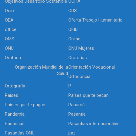
Objetivos Desarrollo Sostenible
OCHA
Ocio
ODS
OEA
Oferta Trabajo Humanitario
office
OFID
OMS
Online
ONU
ONU Mujeres
Oratoria
Oratorías
Organización Mundial de la
Orientación Vocacional
Salud
Ortodoncia
Ortografía
P
Países
Países que te becan
Países que te pagan
Panamá
Pandemia
Pasantía
Pasantías
Pasantías internacionales
Pasantías ONU
paz