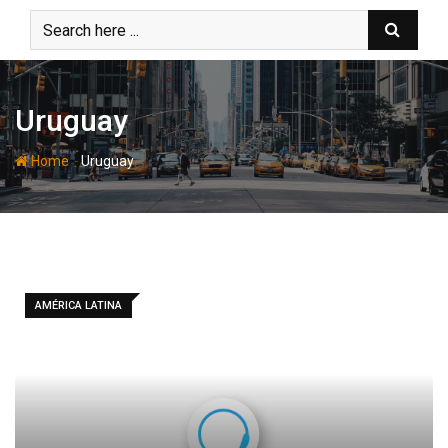
Skip
to
content
Uruguay
-
Home
Uruguay
AMÉRICA LATINA