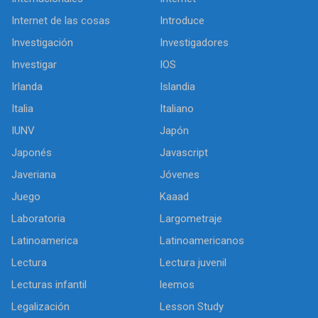
Internet de las cosas
Introduce
Investigación
Investigadores
Investigar
IOS
Irlanda
Islandia
Italia
Italiano
IUNV
Japón
Japonés
Javascript
Javeriana
Jóvenes
Juego
Kaaad
Laboratoria
Largometraje
Latinoamerica
Latinoamericanos
Lectura
Lectura juvenil
Lecturas infantil
leemos
Legalización
Lesson Study