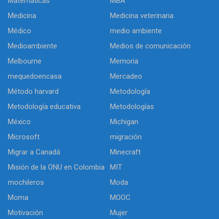
Matemáticas
MBA
Medicina
Medicina veterinaria
Médico
medio ambiente
Medioambiente
Medios de comunicación
Melbourne
Memoria
mequedoencasa
Mercadeo
Método harvard
Metodología
Metodología educativa
Metodologías
México
Michigan
Microsoft
migración
Migrar a Canadá
Minecraft
Misión de la ONU en Colombia
MIT
mochileros
Moda
Moma
MOOC
Motivación
Mujer