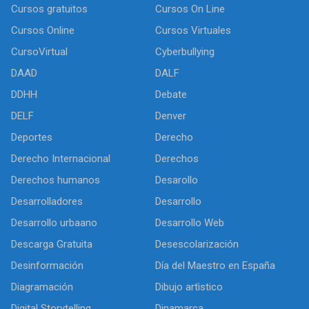
Cursos gratuitos
Cursos On Line
Cursos Online
Cursos Virtuales
CursoVirtual
Cyberbullying
DAAD
DALF
DDHH
Debate
DELF
Denver
Deportes
Derecho
Derecho Internacional
Derechos
Derechos humanos
Desarollo
Desarrolladores
Desarrollo
Desarrollo urbaano
Desarrollo Web
Descarga Gratuita
Desescolarización
Desinformación
Día del Maestro en España
Diagramación
Dibujo artìstico
Digital Storytelling
Dinamarca