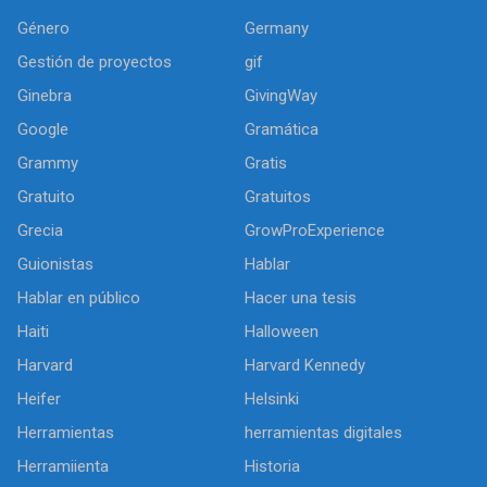
Género
Germany
Gestión de proyectos
gif
Ginebra
GivingWay
Google
Gramática
Grammy
Gratis
Gratuito
Gratuitos
Grecia
GrowProExperience
Guionistas
Hablar
Hablar en público
Hacer una tesis
Haiti
Halloween
Harvard
Harvard Kennedy
Heifer
Helsinki
Herramientas
herramientas digitales
Herramiienta
Historia