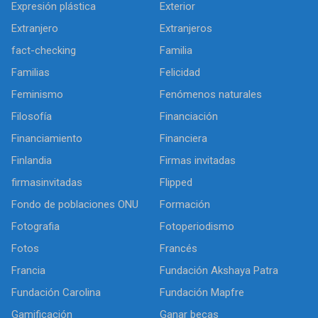
Expresión plástica
Exterior
Extranjero
Extranjeros
fact-checking
Familia
Familias
Felicidad
Feminismo
Fenómenos naturales
Filosofía
Financiación
Financiamiento
Financiera
Finlandia
Firmas invitadas
firmasinvitadas
Flipped
Fondo de poblaciones ONU
Formación
Fotografia
Fotoperiodismo
Fotos
Francés
Francia
Fundación Akshaya Patra
Fundación Carolina
Fundación Mapfre
Gamificación
Ganar becas