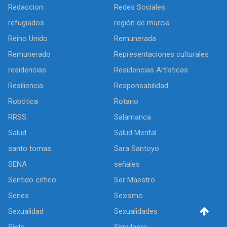
Redaccion
Redes Sociales
refugiados
región de murcia
Reino Unido
Remunerada
Remunerado
Representaciones culturales
residencias
Residencias Artísticas
Resiliencia
Responsabilidad
Robótica
Rotario
RRSS.
Salamanca
Salud
Salud Mental
santo tomas
Sara Santoyo
SENA
señales
Sentido crítico
Ser Maestro
Series
Sexismo
Sexualidad
Sexualidades
Siete
Simulacro