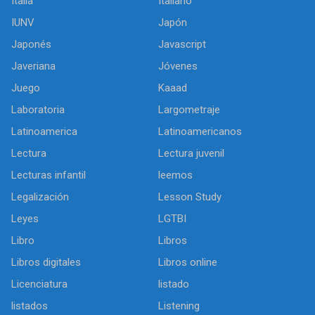
Italia
Italiano
IUNV
Japón
Japonés
Javascript
Javeriana
Jóvenes
Juego
Kaaad
Laboratoria
Largometraje
Latinoamerica
Latinoamericanos
Lectura
Lectura juvenil
Lecturas infantil
leemos
Legalización
Lesson Study
Leyes
LGTBI
Libro
Libros
Libros digitales
Libros online
Licenciatura
listado
listados
Listening