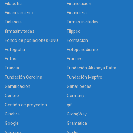
Filosofía
Financiación
Financiamiento
Financiera
Finlandia
Firmas invitadas
firmasinvitadas
Flipped
Fondo de poblaciones ONU
Formación
Fotografia
Fotoperiodismo
Fotos
Francés
Francia
Fundación Akshaya Patra
Fundación Carolina
Fundación Mapfre
Gamificación
Ganar becas
Género
Germany
Gestión de proyectos
gif
Ginebra
GivingWay
Google
Gramática
Grammy
Gratis