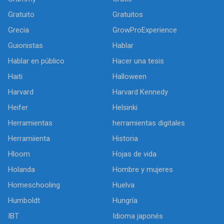
Gratuito
Gratuitos
Grecia
GrowProExperience
Guionistas
Hablar
Hablar en público
Hacer una tesis
Haiti
Halloween
Harvard
Harvard Kennedy
Heifer
Helsinki
Herramientas
herramientas digitales
Herramiienta
Historia
Hloom
Hojas de vida
Holanda
Hombre y mujeres
Homeschooling
Huelva
Humboldt
Hungría
IBT
Idioma japonés