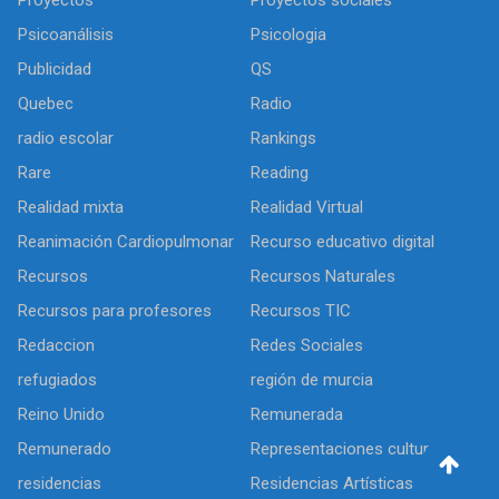
Proyectos
Proyectos sociales
Psicoanálisis
Psicologia
Publicidad
QS
Quebec
Radio
radio escolar
Rankings
Rare
Reading
Realidad mixta
Realidad Virtual
Reanimación Cardiopulmonar
Recurso educativo digital
Recursos
Recursos Naturales
Recursos para profesores
Recursos TIC
Redaccion
Redes Sociales
refugiados
región de murcia
Reino Unido
Remunerada
Remunerado
Representaciones culturales
residencias
Residencias Artísticas