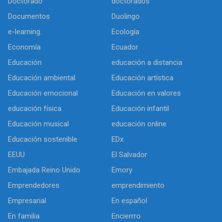
Doctorado
doctorados
Documentos
Duolingo
e-learning.
Ecología
Economía
Ecuador
Educación
educación a distancia
Educación ambiental
Educación artística
Educación emocional
Educación en valores
educación física
Educación infantil
Educación musical
educación online
Educación sostenible
EDx
EEUU
El Salvador
Embajada Reino Unido
Emory
Emprendedores
emprendimiento
Empresarial
En español
En familia
Encierrro