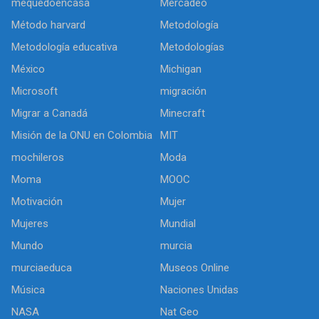
mequedoencasa
Mercadeo
Método harvard
Metodología
Metodología educativa
Metodologías
México
Michigan
Microsoft
migración
Migrar a Canadá
Minecraft
Misión de la ONU en Colombia
MIT
mochileros
Moda
Moma
MOOC
Motivación
Mujer
Mujeres
Mundial
Mundo
murcia
murciaeduca
Museos Online
Música
Naciones Unidas
NASA
Nat Geo