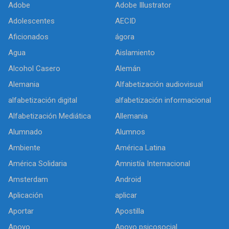
Adobe
Adobe Illustrator
Adolescentes
AECID
Aficionados
ágora
Agua
Aislamiento
Alcohol Casero
Alemán
Alemania
Alfabetización audiovisual
alfabetización digital
alfabetización informacional
Alfabetización Mediática
Allemania
Alumnado
Alumnos
Ambiente
América Latina
América Solidaria
Amnistía Internacional
Amsterdam
Android
Aplicación
aplicar
Aportar
Apostilla
Apoyo
Apoyo psicosocial