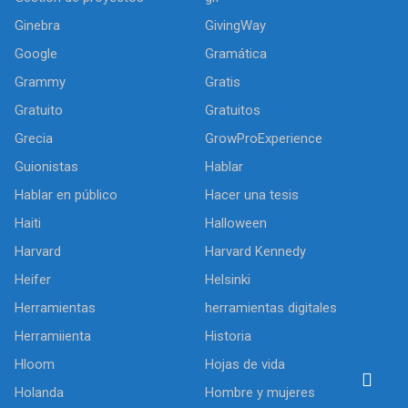
Ginebra
GivingWay
Google
Gramática
Grammy
Gratis
Gratuito
Gratuitos
Grecia
GrowProExperience
Guionistas
Hablar
Hablar en público
Hacer una tesis
Haiti
Halloween
Harvard
Harvard Kennedy
Heifer
Helsinki
Herramientas
herramientas digitales
Herramiienta
Historia
Hloom
Hojas de vida
Holanda
Hombre y mujeres