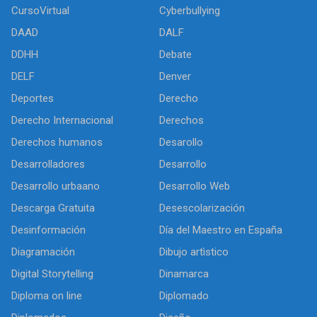
CursoVirtual
Cyberbullying
DAAD
DALF
DDHH
Debate
DELF
Denver
Deportes
Derecho
Derecho Internacional
Derechos
Derechos humanos
Desarollo
Desarrolladores
Desarrollo
Desarrollo urbaano
Desarrollo Web
Descarga Gratuita
Desescolarización
Desinformación
Día del Maestro en España
Diagramación
Dibujo artìstico
Digital Storytelling
Dinamarca
Diploma on line
Diplomado