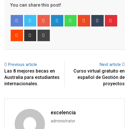
You can share this post!
Google+
LinkedIn
Whatsapp
StumbleUpon
Tumblr
Pinter
Reddit
Share
Print
via
Email
Previous article
Next article
Las 8 mejores becas en
Curso virtual gratuito en
Australia para estudiantes
español de Gestión de
internacionales.
proyectos
excelencia
administrator