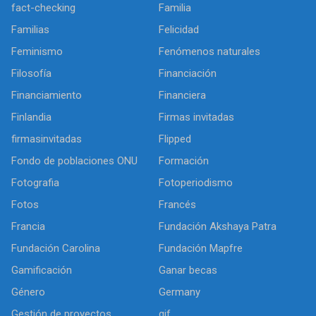
fact-checking
Familia
Familias
Felicidad
Feminismo
Fenómenos naturales
Filosofía
Financiación
Financiamiento
Financiera
Finlandia
Firmas invitadas
firmasinvitadas
Flipped
Fondo de poblaciones ONU
Formación
Fotografia
Fotoperiodismo
Fotos
Francés
Francia
Fundación Akshaya Patra
Fundación Carolina
Fundación Mapfre
Gamificación
Ganar becas
Género
Germany
Gestión de proyectos
gif