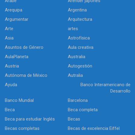
Arabe
Arender japonés
Arequipa
Argentina
Argumentar
Arquitectura
Arte
artes
Asia
Astrofísica
Asuntos de Género
Aula creativa
AulaPlaneta
Australia
Austria
Autogestión
Autónoma de México
Autralia
Ayuda
Banco Interamericano de
Desarrollo
Banco Mundial
Barcelona
Beca
Beca completa
Beca para estudiar Inglés
Becas
Becas completas
Becas de excelencia Eiffel