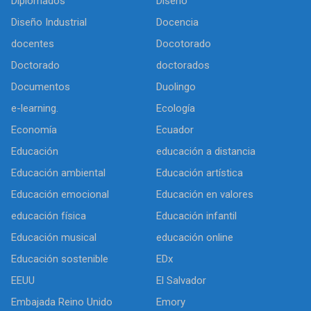
Diplomados
Diseño
Diseño Industrial
Docencia
docentes
Docotorado
Doctorado
doctorados
Documentos
Duolingo
e-learning.
Ecología
Economía
Ecuador
Educación
educación a distancia
Educación ambiental
Educación artística
Educación emocional
Educación en valores
educación física
Educación infantil
Educación musical
educación online
Educación sostenible
EDx
EEUU
El Salvador
Embajada Reino Unido
Emory