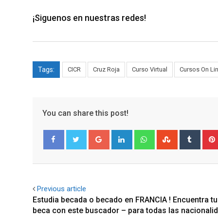
¡Siguenos en nuestras redes!
Tags:
CICR
Cruz Roja
Curso Virtual
Cursos On Li
You can share this post!
Google+
LinkedIn
Whatsapp
StumbleUpo
Tumbl
Facebook
Twitter
Previous article
Estudia becada o becado en FRANCIA ! Encuentra tu
beca con este buscador – para todas las nacionali