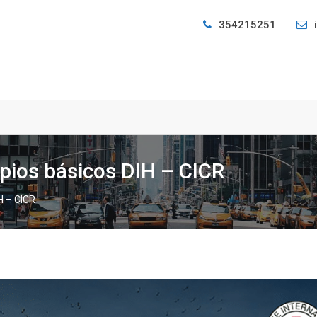
354215251
ipios básicos DIH – CICR
H – CICR