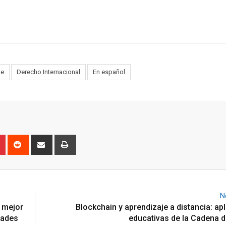
ne
Derecho Internacional
En español
n
r
Pinterest
Reddit
Share
Print
via
Email
N
 mejor
Blockchain y aprendizaje a distancia: ap
dades
educativas de la Cadena 