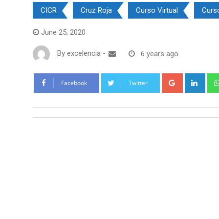
CICR
Cruz Roja
Curso Virtual
Curs
June 25, 2020
By
excelencia
-
6 years ago
Google+
Link
Facebook
Twitter