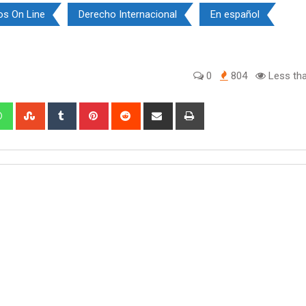
os On Line
Derecho Internacional
En español
0
804
Less tha
edIn
Whatsapp
StumbleUpon
Tumblr
Pinterest
Reddit
Share
Print
via
Email