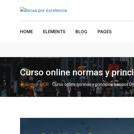
Skip
to
content
HOME
ELEMENTS
BLOG
PAGES
Curso online normas y princ
-
-
Home
CICR
Curso online normas y principios básicos DI