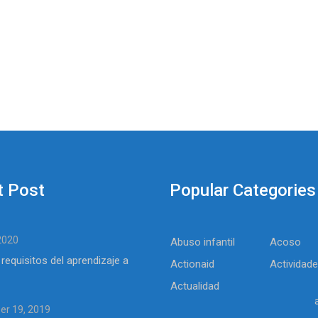
t Post
Popular Categories
 2020
Abuso infantil
Acoso
 requisitos del aprendizaje a
Actionaid
Actividad
Actualidad
r 19, 2019