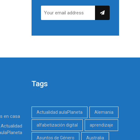
Tags
Actualidad aulaPlaneta
Alemania
es en casa
alfabetización digital
aprendizaje
Actualidad
aulaPlaneta
Asuntos de Género
Australia