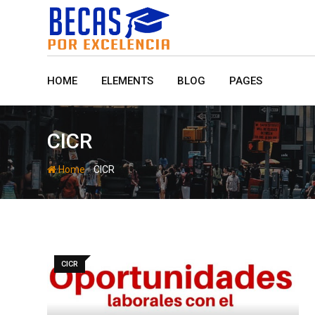
Skip
to
content
HOME
ELEMENTS
BLOG
PAGES
CICR
-
Home
CICR
CICR