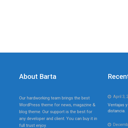
About Barta
Recen
April 3,
Our hardworking team brings the best
WordPress theme for news, magazine &
Ventajas y
distancia.
blog theme. Our support is the best for
any developer and client. You can buy it in
Decembe
full trust enjoy.