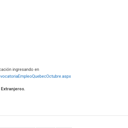
cación ingresando en
onvocatoriaEmpleoQuebecOctubre.aspx
 Extranjeros.