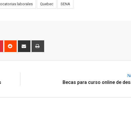
ocatorias laborales
Quebec
SENA
n
r
Pinterest
Reddit
Share
Print
via
Email
N
s
Becas para curso online de des