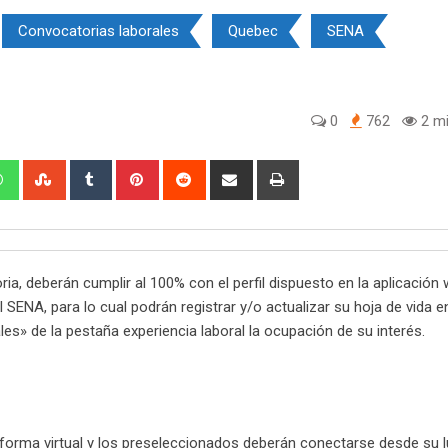
Convocatorias laborales
Quebec
SENA
0
762
2 mi
edIn
Whatsapp
StumbleUpon
Tumblr
Pinterest
Reddit
Share
Print
via
Email
ia, deberán cumplir al 100% con el perfil dispuesto en la aplicación
 SENA, para lo cual podrán registrar y/o actualizar su hoja de vida en
s» de la pestaña experiencia laboral la ocupación de su interés.
e forma virtual y los preseleccionados deberán conectarse desde su 