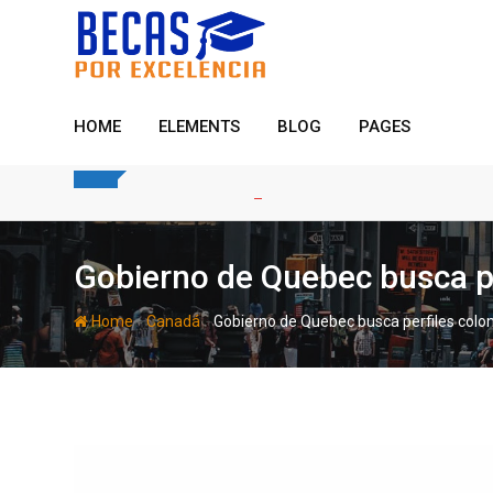
Skip
to
content
HOME
ELEMENTS
BLOG
PAGES
Gobierno de Quebec busca pe
-
-
Home
Canadá
Gobierno de Quebec busca perfiles colo