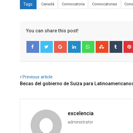
Tags:
Canadá
Convocatoria
Convocatorias
Conv
You can share this post!
Google+
LinkedIn
Whatsapp
StumbleUpo
Tumbl
Facebook
Twitter
Previous article
Becas del gobierno de Suiza para Latinoamericano
excelencia
administrator