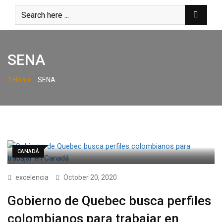
Skip
to
content
SENA
-
Home
SENA
CANADÁ
excelencia
October 20, 2020
Gobierno de Quebec busca perfiles
colombianos para trabajar en