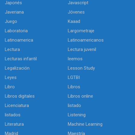
Japonés
Javascript
Javeriana
Jóvenes
Juego
Kaaad
Laboratoria
Largometraje
Latinoamerica
Latinoamericanos
Lectura
Lectura juvenil
Lecturas infantil
leemos
Legalización
Lesson Study
Leyes
LGTBI
Libro
Libros
Libros digitales
Libros online
Licenciatura
listado
listados
Listening
Literatura
Machine Learning
Madrid
Maestría