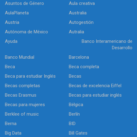
Asuntos de Género
Aula creativa
AulaPlaneta
Australia
Austria
Autogestión
Autónoma de México
Autralia
Ayuda
Banco Interamericano de
Desarrollo
Banco Mundial
Barcelona
Beca
Beca completa
Beca para estudiar Inglés
Becas
Becas completas
Becas de excelencia Eiffel
Becas Erasmus
Becas para estudiar inglés
Becas para mujeres
Bélgica
Berklee of music
Berlín
Berna
BID
Big Data
Bill Gates