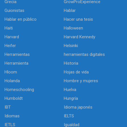
Grecia
GrowProExperience
Guionistas
Hablar
Hablar en público
Hacer una tesis
Haiti
Halloween
Harvard
Harvard Kennedy
Heifer
Helsinki
Herramientas
herramientas digitales
Herramiienta
Historia
Hloom
Hojas de vida
Holanda
Hombre y mujeres
Homeschooling
Huelva
Humboldt
Hungría
IBT
Idioma japonés
Idiomas
IELTS
IETLS
Igualdad