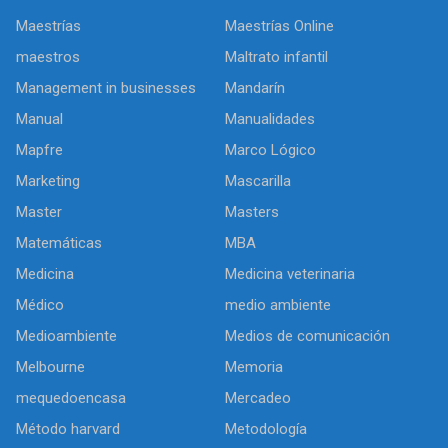
Maestrías
Maestrías Online
maestros
Maltrato infantil
Management in businesses
Mandarín
Manual
Manualidades
Mapfre
Marco Lógico
Marketing
Mascarilla
Master
Masters
Matemáticas
MBA
Medicina
Medicina veterinaria
Médico
medio ambiente
Medioambiente
Medios de comunicación
Melbourne
Memoria
mequedoencasa
Mercadeo
Método harvard
Metodología