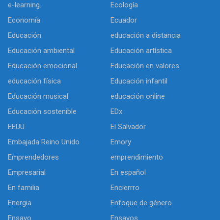
e-learning.
Ecología
Economía
Ecuador
Educación
educación a distancia
Educación ambiental
Educación artística
Educación emocional
Educación en valores
educación física
Educación infantil
Educación musical
educación online
Educación sostenible
EDx
EEUU
El Salvador
Embajada Reino Unido
Emory
Emprendedores
emprendimiento
Empresarial
En español
En familia
Encierrro
Energia
Enfoque de género
Ensayo
Ensayos