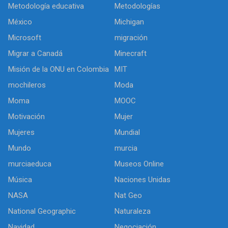
Metodología educativa
Metodologías
México
Michigan
Microsoft
migración
Migrar a Canadá
Minecraft
Misión de la ONU en Colombia
MIT
mochileros
Moda
Moma
MOOC
Motivación
Mujer
Mujeres
Mundial
Mundo
murcia
murciaeduca
Museos Online
Música
Naciones Unidas
NASA
Nat Geo
National Geographic
Naturaleza
Navidad
Negociación