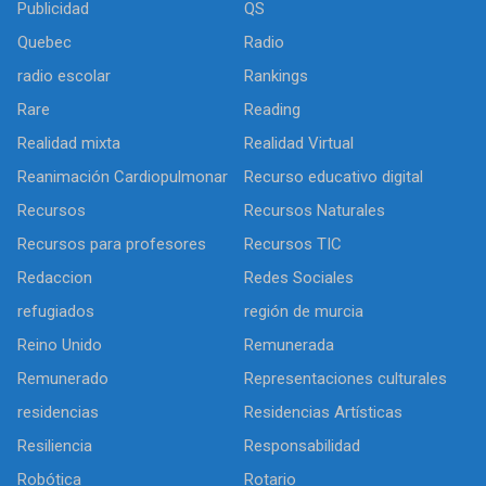
Publicidad
QS
Quebec
Radio
radio escolar
Rankings
Rare
Reading
Realidad mixta
Realidad Virtual
Reanimación Cardiopulmonar
Recurso educativo digital
Recursos
Recursos Naturales
Recursos para profesores
Recursos TIC
Redaccion
Redes Sociales
refugiados
región de murcia
Reino Unido
Remunerada
Remunerado
Representaciones culturales
residencias
Residencias Artísticas
Resiliencia
Responsabilidad
Robótica
Rotario