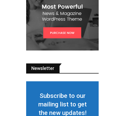
Newsletter
Subscribe to our
mailing list to get
the new updates!