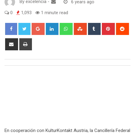
By
excelencia
-
6 years ago
0
1,093
1 minute read
Google+
LinkedIn
Whatsapp
StumbleUpon
Tumblr
Pinterest
Red
Share
Print
via
Email
En cooperación con KulturKontakt Austria, la Cancillería Federal