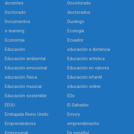
docentes
Docotorado
Doctorado
doctorados
Documentos
Duolingo
e-learning.
Ecología
Economía
Ecuador
Educación
educación a distancia
Educación ambiental
Educación artística
Educación emocional
Educación en valores
educación física
Educación infantil
Educación musical
educación online
Educación sostenible
EDx
EEUU
El Salvador
Embajada Reino Unido
Emory
Emprendedores
emprendimiento
Empresarial
En español