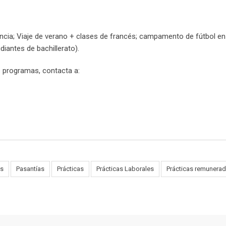
cia; Viaje de verano + clases de francés; campamento de fútbol en
iantes de bachillerato).
s programas, contacta a:
as
Pasantías
Prácticas
Prácticas Laborales
Prácticas remunera