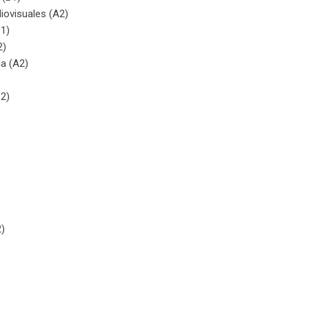
iovisuales (A2)
B1)
2)
a (A2)
B2)
)