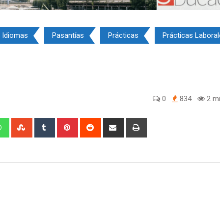
Idiomas
Pasantías
Prácticas
Prácticas Labora
0
834
2 mi
edIn
Whatsapp
StumbleUpon
Tumblr
Pinterest
Reddit
Share
Print
via
Email