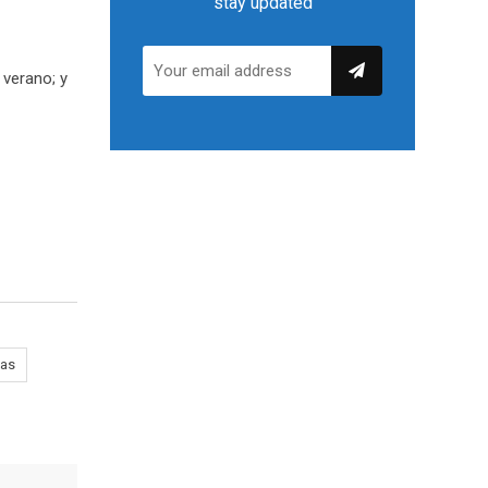
stay updated
 verano; y
das