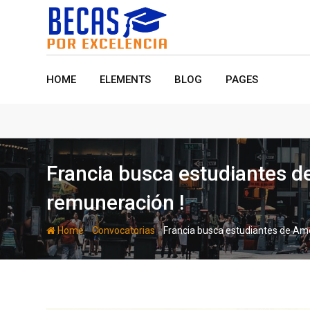
Skip
to
content
HOME
ELEMENTS
BLOG
PAGES
Francia busca estudiantes de
remuneración !
-
-
Home
Convocatorias
Francia busca estudiantes de Ame