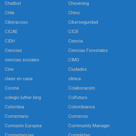
Chatbot
Chevening
Chile
Chino
Ciberacoso
Ciberseguridad
CICAE
CICR
CIDH
Ciencia
Ciencias
Ciencias Forestales
ciencias sociales
CIMO
Cine
Ciudades
clase en casa
clinica
Cocina
Colaboración
colegio luther king
Colfuturo
Colombia
Colombianos
Comentario
Comercio
Comisión Europea
Community Manager
Competencias
Completas