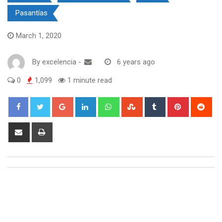
Pasantías
March 1, 2020
By
excelencia
-
6 years ago
0
1,099
1 minute read
Google+
LinkedIn
Whatsapp
StumbleUpon
Tumblr
Pinterest
Red
Share
Print
via
Email