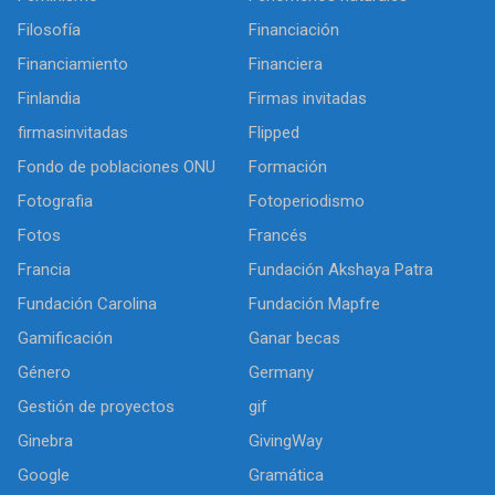
Filosofía
Financiación
Financiamiento
Financiera
Finlandia
Firmas invitadas
firmasinvitadas
Flipped
Fondo de poblaciones ONU
Formación
Fotografia
Fotoperiodismo
Fotos
Francés
Francia
Fundación Akshaya Patra
Fundación Carolina
Fundación Mapfre
Gamificación
Ganar becas
Género
Germany
Gestión de proyectos
gif
Ginebra
GivingWay
Google
Gramática