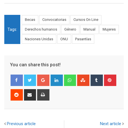
Becas
Convocatorias
Cursos On Line
Tags:
Derechos humanos
Género
Manual
Mujeres
Naciones Unidas
ONU
Pasantías
You can share this post!
Google+
LinkedIn
Whatsapp
StumbleUpon
Tumblr
Pinter
Reddit
Share
Print
via
Email
Previous article
Next article