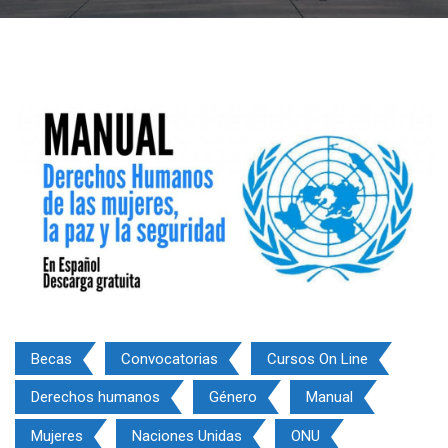
Becas
Convocatorias
Cursos On Line
Derechos humanos
Género
Manual
Mujeres
Naciones Unidas
ONU