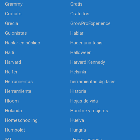
Grammy
Gratis
Gratuito
Gratuitos
Grecia
GrowProExperience
Guionistas
Hablar
Hablar en público
Hacer una tesis
Haiti
Halloween
Harvard
Harvard Kennedy
Heifer
Helsinki
Herramientas
herramientas digitales
Herramiienta
Historia
Hloom
Hojas de vida
Holanda
Hombre y mujeres
Homeschooling
Huelva
Humboldt
Hungría
IBT
Idioma japonés