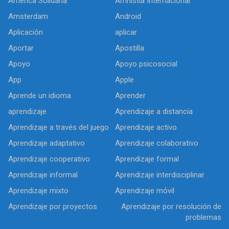
América Solidaria
Amnistía Internacional
Amsterdam
Android
Aplicación
aplicar
Aportar
Apostilla
Apoyo
Apoyo psicosocial
App
Apple
Aprende un idioma
Aprender
aprendizaje
Aprendizaje a distancia
Aprendizaje a través del juego
Aprendizaje activo
Aprendizaje adaptativo
Aprendizaje colaborativo
Aprendizaje cooperativo
Aprendizaje formal
Aprendizaje informal
Aprendizaje interdisciplinar
Aprendizaje mixto
Aprendizaje móvil
Aprendizaje por proyectos
Aprendizaje por resolución de
problemas