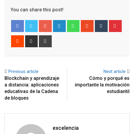
You can share this post!
Google+
LinkedIn
Whatsapp
StumbleUpon
Tumblr
Pinter
Reddit
Share
Print
via
Email
Previous article
Next article
Blockchain y aprendizaje
Cómo y porqué es
a distancia: aplicaciones
importante la motivación
educativas de la Cadena
estudiantil
de bloques
excelencia