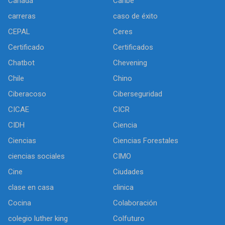
Canadá
Caribe
carreras
caso de éxito
CEPAL
Ceres
Certificado
Certificados
Chatbot
Chevening
Chile
Chino
Ciberacoso
Ciberseguridad
CICAE
CICR
CIDH
Ciencia
Ciencias
Ciencias Forestales
ciencias sociales
CIMO
Cine
Ciudades
clase en casa
clinica
Cocina
Colaboración
colegio luther king
Colfuturo