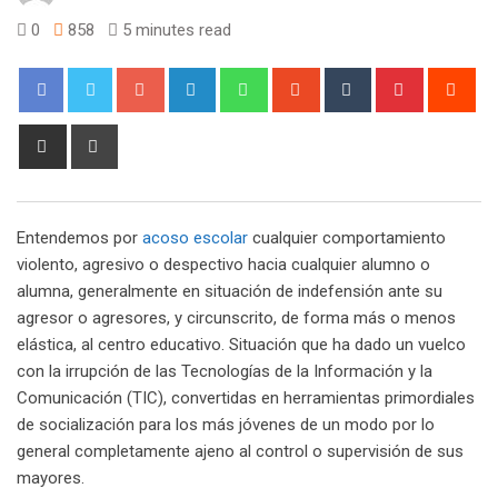
0
858
5 minutes read
Google+
LinkedIn
Whatsapp
StumbleUpon
Tumblr
Pinterest
Red
Share
Print
via
Email
Entendemos por
acoso escolar
cualquier comportamiento
violento, agresivo o despectivo hacia cualquier alumno o
alumna, generalmente en situación de indefensión ante su
agresor o agresores, y circunscrito, de forma más o menos
elástica, al centro educativo. Situación que ha dado un vuelco
con la irrupción de las Tecnologías de la Información y la
Comunicación (TIC), convertidas en herramientas primordiales
de socialización para los más jóvenes de un modo por lo
general completamente ajeno al control o supervisión de sus
mayores.