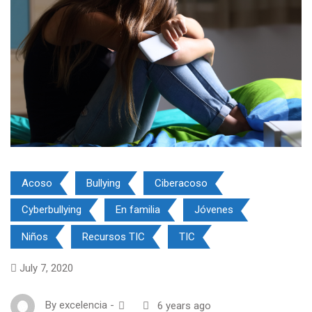
Acoso
Bullying
Ciberacoso
Cyberbullying
En familia
Jóvenes
Niños
Recursos TIC
TIC
July 7, 2020
By
excelencia
-
6 years ago