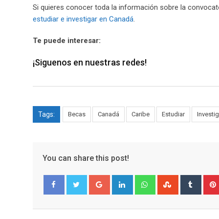
Si quieres conocer toda la información sobre la convocato
estudiar e investigar en Canadá
.
Te puede interesar:
¡Siguenos en nuestras redes!
Tags:
Becas
Canadá
Caribe
Estudiar
Investig
You can share this post!
Google+
LinkedIn
Whatsapp
StumbleUpo
Tumbl
Facebook
Twitter