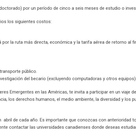
octorado) por un período de cinco a seis meses de estudio o inves
os los siguientes costos:
or la ruta más directa, económica y la tarifa aérea de retorno al fin
transporte público.
investigación del becario (excluyendo computadoras y otros equipos)
eres Emergentes en las Américas, te invita a participar en un viaje d
cia, los derechos humanos, el medio ambiente, la diversidad y los p
en abril de cada año. Es importante que conozcas con anterioridad t
mente contactar las universidades canadienses donde deseas estudiar