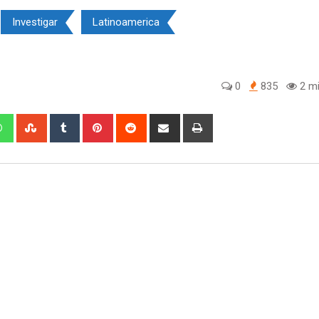
Investigar
Latinoamerica
0
835
2 mi
edIn
Whatsapp
StumbleUpon
Tumblr
Pinterest
Reddit
Share
Print
via
Email