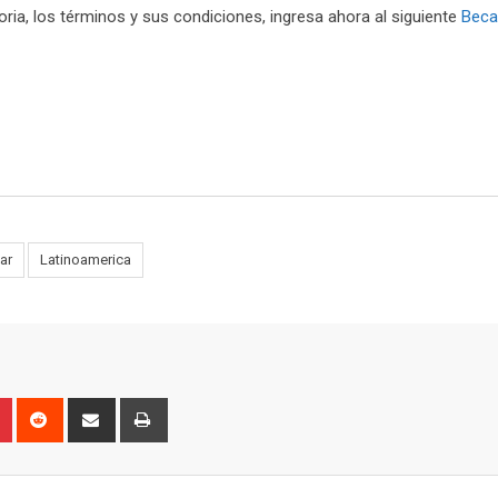
ria, los términos y sus condiciones, ingresa ahora al siguiente
Beca
ar
Latinoamerica
n
r
Pinterest
Reddit
Share
Print
via
Email