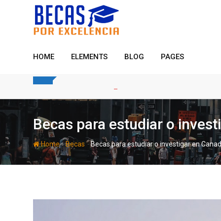
Skip
to
content
HOME
ELEMENTS
BLOG
PAGES
Becas para estudiar o inves
-
-
Home
Becas
Becas para estudiar o investigar en Cana