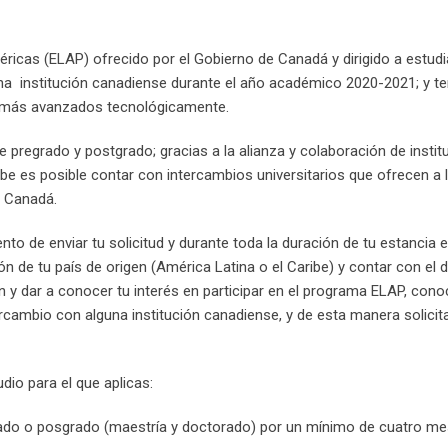
icas (ELAP) ofrecido por el Gobierno de Canadá y dirigido a estud
na institución canadiense durante el año académico 2020-2021; y te
es más avanzados tecnológicamente.
e pregrado y postgrado; gracias a la alianza y colaboración de insti
be es posible contar con intercambios universitarios que ofrecen a 
n Canadá.
nto de enviar tu solicitud y durante toda la duración de tu estancia 
n de tu país de origen (América Latina o el Caribe) y contar con el 
n y dar a conocer tu interés en participar en el programa ELAP, cono
ercambio con alguna institución canadiense, y de esta manera solicit
udio para el que aplicas:
grado o posgrado (maestría y doctorado) por un mínimo de cuatro m