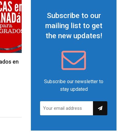
Subscribe to our
mailing list to get
the new updates!
rados en
Subscribe our newsletter to
stay updated