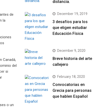
distancia.
December 19, 2019
iantes de
n la
3 desafíos para los
que eligen estudiar
Educación Física
tuciones
los
December 9, 2020
Breve historia del arte
en Canadá,
callejero
dominio del
cer si
February 18, 2020
ar
Convocatorias en
Grecia para personas
que hablen Español
eses o un