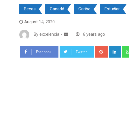
Becas
Canadá
Caribe
Estudiar
August 14, 2020
By
excelencia
-
6 years ago
Google+
Link
Facebook
Twitter