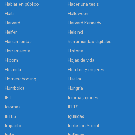
Hablar en público
Hacer una tesis
Haiti
Halloween
Harvard
Harvard Kennedy
Heifer
Helsinki
Herramientas
herramientas digitales
Herramiienta
Historia
Hloom
Hojas de vida
Holanda
Hombre y mujeres
Homeschooling
Huelva
Humboldt
Hungría
IBT
Idioma japonés
Idiomas
IELTS
IETLS
Igualdad
Impacto
Inclusión Social