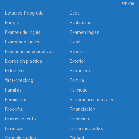
Online
Estudios Posgrado
Ética
Europa
Evaluación
Exámen de Inglés
Examen Inglés
Exámenes Inglés
Excel
Experiencias educativas
Exponer
Expresión plástica
Exterior
Extranjero
Extranjeros
fact-checking
Familia
Familias
Felicidad
Feminismo
Fenómenos naturales
Filosofía
Financiación
Financiamiento
Financiera
Finlandia
Firmas invitadas
firmasinvitadas
Flipped