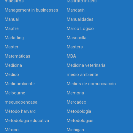
maestros
Maltrato infantil
Management in businesses
Mandarín
Manual
Manualidades
Mapfre
Marco Lógico
Marketing
Mascarilla
Master
Masters
Matemáticas
MBA
Medicina
Medicina veterinaria
Médico
medio ambiente
Medioambiente
Medios de comunicación
Melbourne
Memoria
mequedoencasa
Mercadeo
Método harvard
Metodología
Metodología educativa
Metodologías
México
Michigan