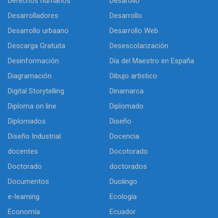
Derechos humanos
Desarollo
Desarrolladores
Desarrollo
Desarrollo urbaano
Desarrollo Web
Descarga Gratuita
Desescolarización
Desinformación
Día del Maestro en España
Diagramación
Dibujo artìstico
Digital Storytelling
Dinamarca
Diploma on line
Diplomado
Diplomados
Diseño
Diseño Industrial
Docencia
docentes
Docotorado
Doctorado
doctorados
Documentos
Duolingo
e-learning.
Ecología
Economía
Ecuador