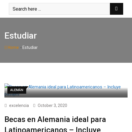
Skip
to
content
Estudiar
-
Home
Estudiar
ALEMÁN
excelencia
October 3, 2020
Becas en Alemania ideal para
Latinoamericanos – Incluye