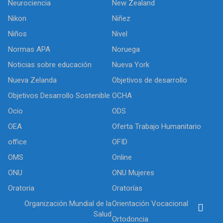
Neurociencia
New Zealand
Nikon
Niñez
Niños
Nivel
Normas APA
Noruega
Noticias sobre educación
Nueva York
Nueva Zelanda
Objetivos de desarrollo
Objetivos Desarrollo Sostenible
OCHA
Ocio
ODS
OEA
Oferta Trabajo Humanitario
office
OFID
OMS
Online
ONU
ONU Mujeres
Oratoria
Oratorías
Organización Mundial de la
Orientación Vocacional
Salud
Ortodoncia