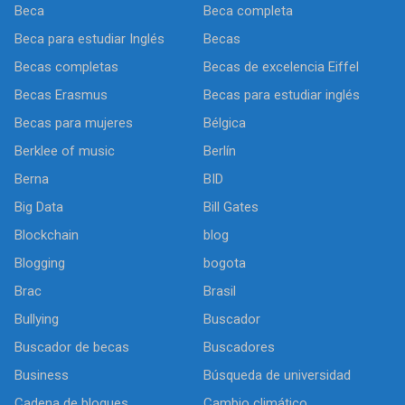
Beca
Beca completa
Beca para estudiar Inglés
Becas
Becas completas
Becas de excelencia Eiffel
Becas Erasmus
Becas para estudiar inglés
Becas para mujeres
Bélgica
Berklee of music
Berlín
Berna
BID
Big Data
Bill Gates
Blockchain
blog
Blogging
bogota
Brac
Brasil
Bullying
Buscador
Buscador de becas
Buscadores
Business
Búsqueda de universidad
Cadena de bloques
Cambio climático