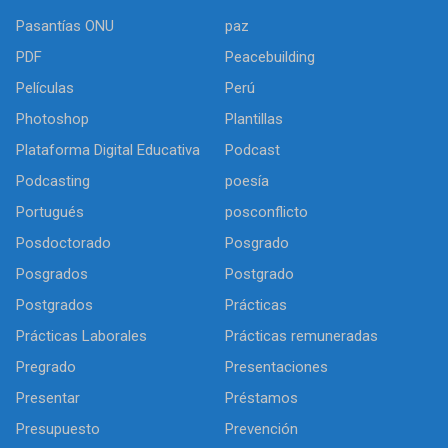
Pasantías ONU
paz
PDF
Peacebuilding
Películas
Perú
Photoshop
Plantillas
Plataforma Digital Educativa
Podcast
Podcasting
poesía
Portugués
posconflicto
Posdoctorado
Posgrado
Posgrados
Postgrado
Postgrados
Prácticas
Prácticas Laborales
Prácticas remuneradas
Pregrado
Presentaciones
Presentar
Préstamos
Presupuesto
Prevención