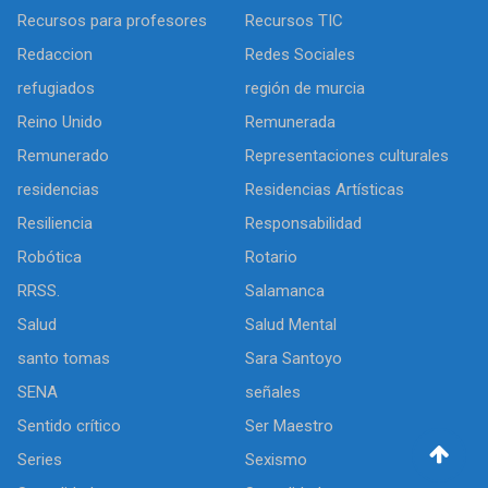
Recursos para profesores
Recursos TIC
Redaccion
Redes Sociales
refugiados
región de murcia
Reino Unido
Remunerada
Remunerado
Representaciones culturales
residencias
Residencias Artísticas
Resiliencia
Responsabilidad
Robótica
Rotario
RRSS.
Salamanca
Salud
Salud Mental
santo tomas
Sara Santoyo
SENA
señales
Sentido crítico
Ser Maestro
Series
Sexismo