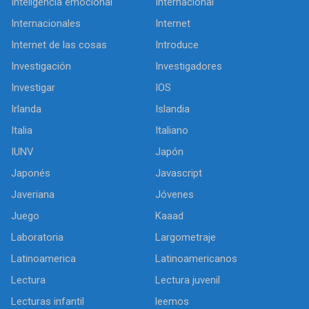
Inteligencia emocional
Internacional
Internacionales
Internet
Internet de las cosas
Introduce
Investigación
Investigadores
Investigar
IOS
Irlanda
Islandia
Italia
Italiano
IUNV
Japón
Japonés
Javascript
Javeriana
Jóvenes
Juego
Kaaad
Laboratoria
Largometraje
Latinoamerica
Latinoamericanos
Lectura
Lectura juvenil
Lecturas infantil
leemos