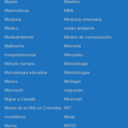
Master
Masters
Matemáticas
MBA
Medicina
Medicina veterinaria
Médico
medio ambiente
Medioambiente
Medios de comunicación
Melbourne
Memoria
mequedoencasa
Mercadeo
Método harvard
Metodología
Metodología educativa
Metodologías
México
Michigan
Microsoft
migración
Migrar a Canadá
Minecraft
Misión de la ONU en Colombia
MIT
mochileros
Moda
Moma
MOOC