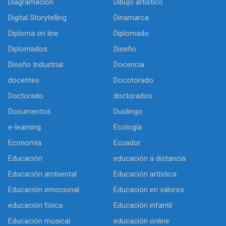
Diagramación
Dibujo artìstico
Digital Storytelling
Dinamarca
Diploma on line
Diplomado
Diplomados
Diseño
Diseño Industrial
Docencia
docentes
Docotorado
Doctorado
doctorados
Documentos
Duolingo
e-learning.
Ecología
Economía
Ecuador
Educación
educación a distancia
Educación ambiental
Educación artística
Educación emocional
Educación en valores
educación física
Educación infantil
Educación musical
educación online