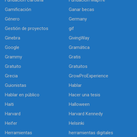
Gamificación
Ganar becas
Género
Germany
Gestión de proyectos
gif
Ginebra
GivingWay
Google
Gramática
Grammy
Gratis
Gratuito
Gratuitos
Grecia
GrowProExperience
Guionistas
Hablar
Hablar en público
Hacer una tesis
Haiti
Halloween
Harvard
Harvard Kennedy
Heifer
Helsinki
Herramientas
herramientas digitales