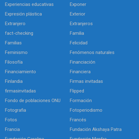
Experiencias educativas
Exponer
Expresión plástica
Exterior
Extranjero
Extranjeros
fact-checking
Familia
Familias
Felicidad
Feminismo
Fenómenos naturales
Filosofía
Financiación
Financiamiento
Financiera
Finlandia
Firmas invitadas
firmasinvitadas
Flipped
Fondo de poblaciones ONU
Formación
Fotografia
Fotoperiodismo
Fotos
Francés
Francia
Fundación Akshaya Patra
Fundación Carolina
Fundación Mapfre