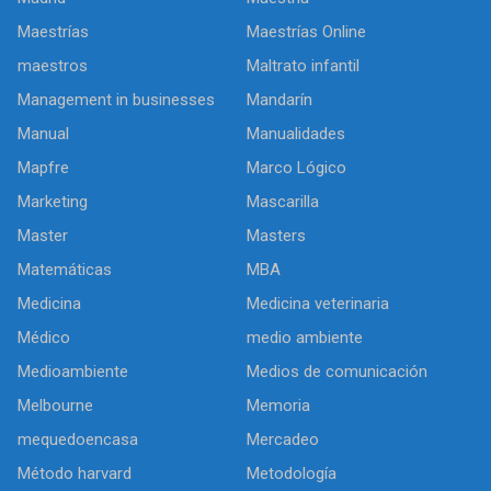
Maestrías
Maestrías Online
maestros
Maltrato infantil
Management in businesses
Mandarín
Manual
Manualidades
Mapfre
Marco Lógico
Marketing
Mascarilla
Master
Masters
Matemáticas
MBA
Medicina
Medicina veterinaria
Médico
medio ambiente
Medioambiente
Medios de comunicación
Melbourne
Memoria
mequedoencasa
Mercadeo
Método harvard
Metodología