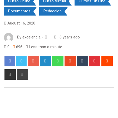
Curso Online
Curso Virtual
Cursos On Line
Documentos
Redaccion
August 16, 2020
By
excelencia
-
6 years ago
0
696
Less than a minute
Google+
LinkedIn
Whatsapp
StumbleUpon
Tumblr
Pinterest
Red
Share
Print
via
Email