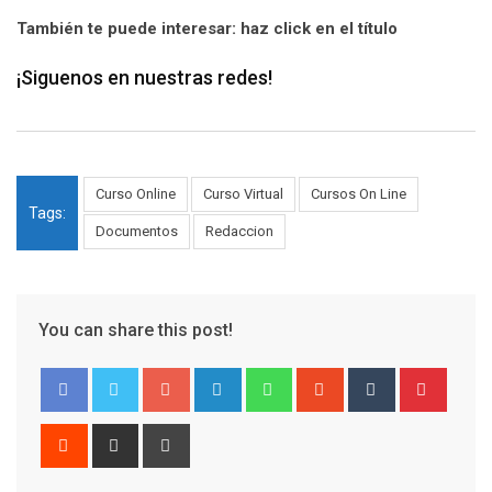
También te puede interesar: haz click en el título
¡Siguenos en nuestras redes!
Curso Online
Curso Virtual
Cursos On Line
Tags:
Documentos
Redaccion
You can share this post!
Google+
LinkedIn
Whatsapp
StumbleUpon
Tumblr
Pinter
Reddit
Share
Print
via
Email