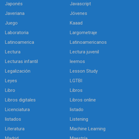
Japonés
Javascript
Javeriana
Jóvenes
Juego
Kaaad
Laboratoria
Largometraje
Latinoamerica
Latinoamericanos
Lectura
Lectura juvenil
Lecturas infantil
leemos
Legalización
Lesson Study
Leyes
LGTBI
Libro
Libros
Libros digitales
Libros online
Licenciatura
listado
listados
Listening
Literatura
Machine Learning
Madrid
Maestría