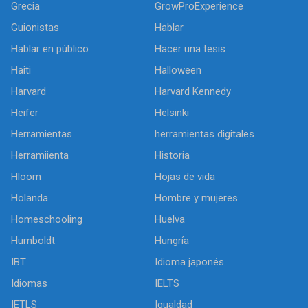
Grecia
GrowProExperience
Guionistas
Hablar
Hablar en público
Hacer una tesis
Haiti
Halloween
Harvard
Harvard Kennedy
Heifer
Helsinki
Herramientas
herramientas digitales
Herramiienta
Historia
Hloom
Hojas de vida
Holanda
Hombre y mujeres
Homeschooling
Huelva
Humboldt
Hungría
IBT
Idioma japonés
Idiomas
IELTS
IETLS
Igualdad