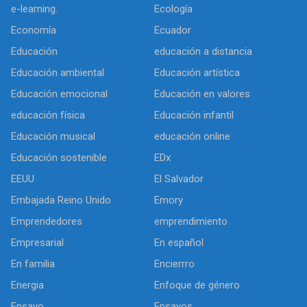
e-learning.
Ecología
Economía
Ecuador
Educación
educación a distancia
Educación ambiental
Educación artística
Educación emocional
Educación en valores
educación física
Educación infantil
Educación musical
educación online
Educación sostenible
EDx
EEUU
El Salvador
Embajada Reino Unido
Emory
Emprendedores
emprendimiento
Empresarial
En español
En familia
Encierrro
Energia
Enfoque de género
Ensayo
Ensayos