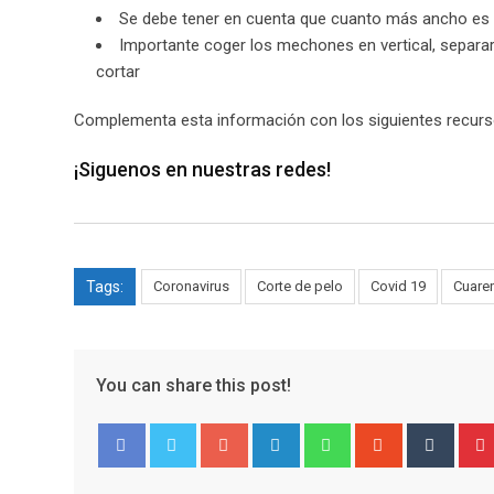
Se debe tener en cuenta que cuanto más ancho es e
Importante coger los mechones en vertical, separarl
cortar
Complementa esta información con los siguientes recur
¡Siguenos en nuestras redes!
Tags:
Coronavirus
Corte de pelo
Covid 19
Cuare
You can share this post!
Google+
LinkedIn
Whatsapp
StumbleUpo
Tumbl
Facebook
Twitter