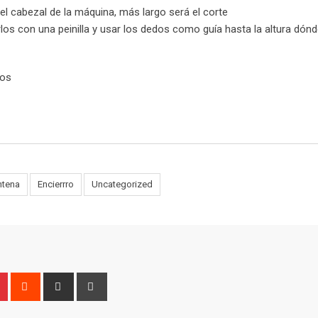
l cabezal de la máquina, más largo será el corte
os con una peinilla y usar los dedos como guía hasta la altura dónd
sos
ntena
Encierrro
Uncategorized
n
r
Pinterest
Reddit
Share
Print
via
Email