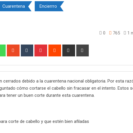
Cuarentena
Encierrro
0
765
1 m
edIn
Whatsapp
StumbleUpon
Tumblr
Pinterest
Reddit
Share
Print
via
Email
 cerrados debido a la cuarentena nacional obligatoria. Por esta r
guntado cómo cortarse el cabello sin fracasar en el intento. Estos 
ra tener un buen corte durante esta cuarentena.
para corte de cabello y que estén bien afiladas