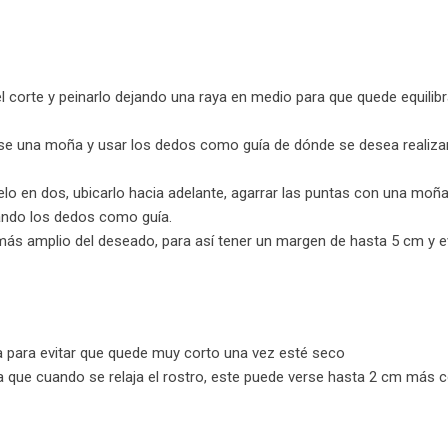
el corte y peinarlo dejando una raya en medio para que quede equilibr
rse una moña y usar los dedos como guía de dónde se desea realizar
elo en dos, ubicarlo hacia adelante, agarrar las puntas con una moñ
sando los dedos como guía.
ás amplio del deseado, para así tener un margen de hasta 5 cm y ev
da para evitar que quede muy corto una vez esté seco
o ya que cuando se relaja el rostro, este puede verse hasta 2 cm más 