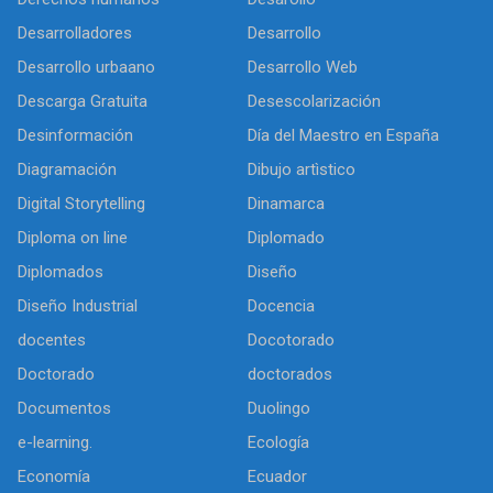
Desarrolladores
Desarrollo
Desarrollo urbaano
Desarrollo Web
Descarga Gratuita
Desescolarización
Desinformación
Día del Maestro en España
Diagramación
Dibujo artìstico
Digital Storytelling
Dinamarca
Diploma on line
Diplomado
Diplomados
Diseño
Diseño Industrial
Docencia
docentes
Docotorado
Doctorado
doctorados
Documentos
Duolingo
e-learning.
Ecología
Economía
Ecuador