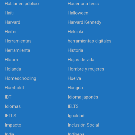
Hablar en público
Hacer una tesis
Haiti
Halloween
Harvard
Harvard Kennedy
Heifer
Helsinki
Herramientas
herramientas digitales
Herramiienta
Historia
Hloom
Hojas de vida
Holanda
Hombre y mujeres
Homeschooling
Huelva
Humboldt
Hungría
IBT
Idioma japonés
Idiomas
IELTS
IETLS
Igualdad
Impacto
Inclusión Social
India
Indígena