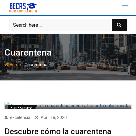
Skip
to
content
Cuarentena
-
Home
Cuarentena
AISLAMIENTO
excelencia
April 18, 2020
Descubre cómo la cuarentena