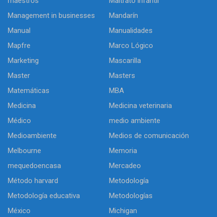
maestros
Maltrato infantil
Management in businesses
Mandarín
Manual
Manualidades
Mapfre
Marco Lógico
Marketing
Mascarilla
Master
Masters
Matemáticas
MBA
Medicina
Medicina veterinaria
Médico
medio ambiente
Medioambiente
Medios de comunicación
Melbourne
Memoria
mequedoencasa
Mercadeo
Método harvard
Metodología
Metodología educativa
Metodologías
México
Michigan