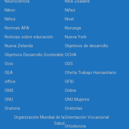
Neurociencia
New Zealand
Nikon
Niñez
Niños
Nivel
Normas APA
Noruega
Noticias sobre educación
Nueva York
Nueva Zelanda
Objetivos de desarrollo
Objetivos Desarrollo Sostenible
OCHA
Ocio
ODS
OEA
Oferta Trabajo Humanitario
office
OFID
OMS
Online
ONU
ONU Mujeres
Oratoria
Oratorías
Organización Mundial de la
Orientación Vocacional
Salud
Ortodoncia