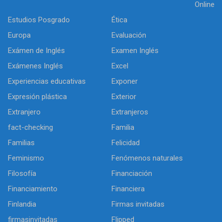
Online
Estudios Posgrado
Ética
Europa
Evaluación
Exámen de Inglés
Examen Inglés
Exámenes Inglés
Excel
Experiencias educativas
Exponer
Expresión plástica
Exterior
Extranjero
Extranjeros
fact-checking
Familia
Familias
Felicidad
Feminismo
Fenómenos naturales
Filosofía
Financiación
Financiamiento
Financiera
Finlandia
Firmas invitadas
firmasinvitadas
Flipped