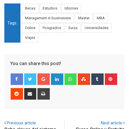
Becas
Estudios
Idiomas
Management in businesses
Master
MBA
Tags:
Online
Posgrados
Suiza
Universidades
Viajes
You can share this post!
Google+
LinkedIn
Whatsapp
StumbleUpon
Tumblr
Pinter
Reddit
Share
Print
via
Email
Previous article
Next article