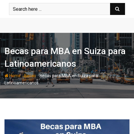
Skip
to
content
Becas para MBA en Suiza para
Latinoamericanos
-
-
Home
Becas
Becas para MBA en Suiza para
Latinoamericanos