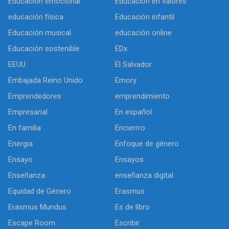
Educación emocional
Educación en valores
educación física
Educación infantil
Educación musical
educación online
Educación sostenible
EDx
EEUU
El Salvador
Embajada Reino Unido
Emory
Emprendedores
emprendimiento
Empresarial
En español
En familia
Encierrro
Energia
Enfoque de género
Ensayo
Ensayos
Enseñanza
enseñanza digital
Equidad de Género
Erasmus
Erasmus Mundus
Es de libro
Escape Room
Escribir