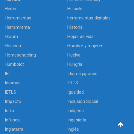
Heifer
Helsinki
Herramientas
herramientas digitales
Herramiienta
Historia
Hloom
Hojas de vida
Holanda
Hombre y mujeres
Homeschooling
Huelva
Humboldt
Hungría
IBT
Idioma japonés
Idiomas
IELTS
IETLS
Igualdad
Impacto
Inclusión Social
India
Indígena
Infancia
Ingeniería
Inglaterra
Inglés