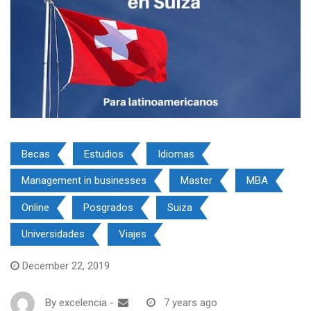
Becas
Estudios
Idiomas
Management in businesses
Master
MBA
Online
Posgrados
Suiza
Universidades
Viajes
December 22, 2019
By
excelencia
-
7 years ago