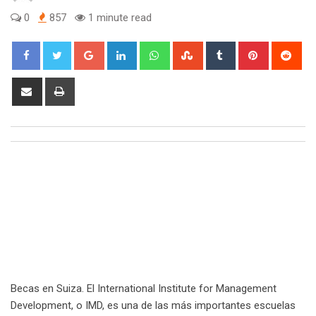
0
857
1 minute read
Google+
LinkedIn
Whatsapp
StumbleUpon
Tumblr
Pinterest
Red
Share
Print
via
Email
Becas en Suiza. El International Institute for Management
Development, o IMD, es una de las más importantes escuelas