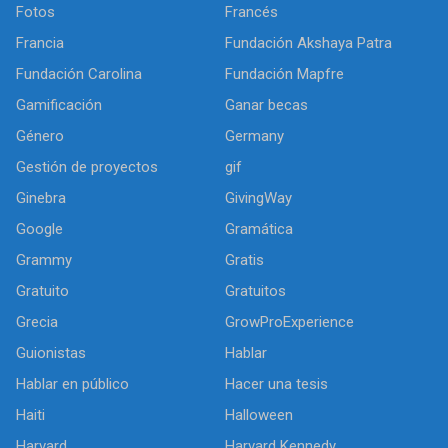
Fotos
Francés
Francia
Fundación Akshaya Patra
Fundación Carolina
Fundación Mapfre
Gamificación
Ganar becas
Género
Germany
Gestión de proyectos
gif
Ginebra
GivingWay
Google
Gramática
Grammy
Gratis
Gratuito
Gratuitos
Grecia
GrowProExperience
Guionistas
Hablar
Hablar en público
Hacer una tesis
Haiti
Halloween
Harvard
Harvard Kennedy