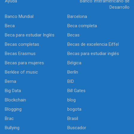
Ayuda
Banco Interamericano de
Desarrollo
Banco Mundial
Barcelona
Beca
Beca completa
Beca para estudiar Inglés
Becas
Becas completas
Becas de excelencia Eiffel
Becas Erasmus
Becas para estudiar inglés
Becas para mujeres
Bélgica
Berklee of music
Berlín
Berna
BID
Big Data
Bill Gates
Blockchain
blog
Blogging
bogota
Brac
Brasil
Bullying
Buscador