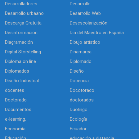
Desarrolladores
Desarrollo
Desarrollo urbaano
Desarrollo Web
Descarga Gratuita
Desescolarización
Desinformación
Día del Maestro en España
Diagramación
Dibujo artìstico
Digital Storytelling
Dinamarca
Diploma on line
Diplomado
Diplomados
Diseño
Diseño Industrial
Docencia
docentes
Docotorado
Doctorado
doctorados
Documentos
Duolingo
e-learning.
Ecología
Economía
Ecuador
Educación
educación a distancia