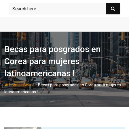
Skip
to
content
Becas para posgrados en
Corea para mujeres
latinoamericanas !
-
-
Home
Becas
Becas para posgrados en Corea para mujeres
latinoamericanas !