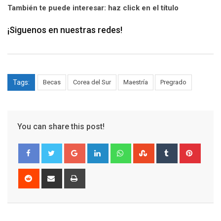
También te puede interesar: haz click en el título
¡Siguenos en nuestras redes!
Tags:
Becas
Corea del Sur
Maestría
Pregrado
You can share this post!
Google+
LinkedIn
Whatsapp
StumbleUpon
Tumblr
Pinter
Reddit
Share
Print
via
Email