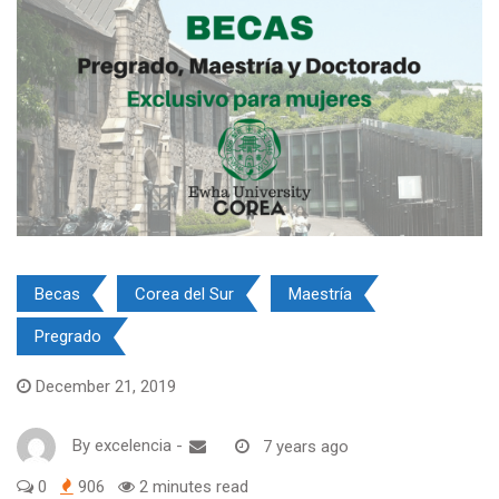
Becas
Corea del Sur
Maestría
Pregrado
December 21, 2019
By
excelencia
-
7 years ago
0
906
2 minutes read