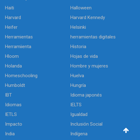
Haiti
Halloween
Harvard
Harvard Kennedy
Heifer
Helsinki
Herramientas
herramientas digitales
Herramiienta
Historia
Hloom
Hojas de vida
Holanda
Hombre y mujeres
Homeschooling
Huelva
Humboldt
Hungría
IBT
Idioma japonés
Idiomas
IELTS
IETLS
Igualdad
Impacto
Inclusión Social
India
Indígena