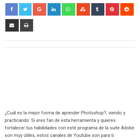
Google+
LinkedIn
Whatsapp
StumbleUpon
Tumblr
Pinterest
Red
Share
Print
via
Email
¿Cuál es la mejor forma de aprender Photoshop?, viendo y
practicando. Si eres fan de esta herramienta y quieres
fortalecer tus habilidades con este programa de la suite Adobe
son muy útiles, estos canales de Youtube son para ti.