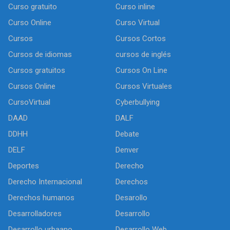
Curso gratuito
Curso inline
Curso Online
Curso Virtual
Cursos
Cursos Cortos
Cursos de idiomas
cursos de inglés
Cursos gratuitos
Cursos On Line
Cursos Online
Cursos Virtuales
CursoVirtual
Cyberbullying
DAAD
DALF
DDHH
Debate
DELF
Denver
Deportes
Derecho
Derecho Internacional
Derechos
Derechos humanos
Desarollo
Desarrolladores
Desarrollo
Desarrollo urbaano
Desarrollo Web