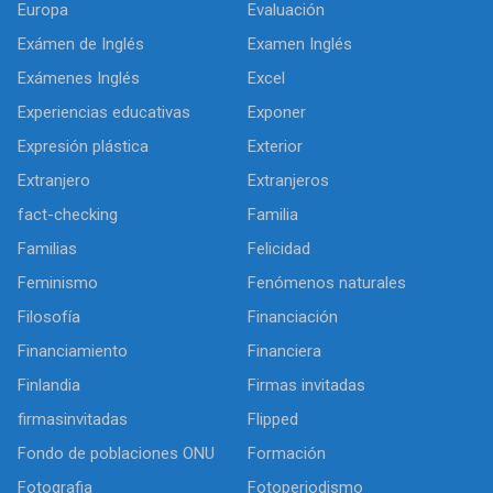
Europa
Evaluación
Exámen de Inglés
Examen Inglés
Exámenes Inglés
Excel
Experiencias educativas
Exponer
Expresión plástica
Exterior
Extranjero
Extranjeros
fact-checking
Familia
Familias
Felicidad
Feminismo
Fenómenos naturales
Filosofía
Financiación
Financiamiento
Financiera
Finlandia
Firmas invitadas
firmasinvitadas
Flipped
Fondo de poblaciones ONU
Formación
Fotografia
Fotoperiodismo