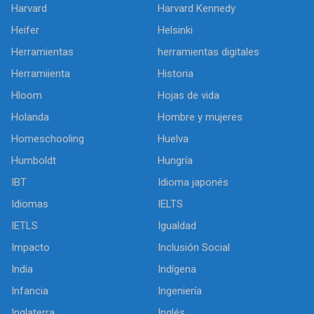
Harvard
Harvard Kennedy
Heifer
Helsinki
Herramientas
herramientas digitales
Herramiienta
Historia
Hloom
Hojas de vida
Holanda
Hombre y mujeres
Homeschooling
Huelva
Humboldt
Hungría
IBT
Idioma japonés
Idiomas
IELTS
IETLS
Igualdad
Impacto
Inclusión Social
India
Indígena
Infancia
Ingeniería
Inglaterra
Inglés