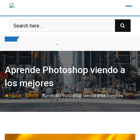
Skip
to
content
Aprende Photoshop viendo a
los mejores
-
-
Home
Adobe
Aprende Photoshop viendo a los mejores