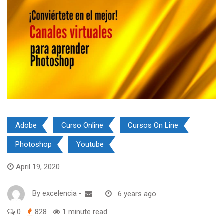
Adobe
Curso Online
Cursos On Line
Photoshop
Youtube
April 19, 2020
By
excelencia
-
6 years ago
0
828
1 minute read