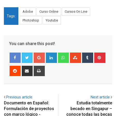
Adobe
Curso Online
Cursos On Line
Tags:
Photoshop
Youtube
You can share this post!
Google+
LinkedIn
Whatsapp
StumbleUpon
Tumblr
Pinter
Reddit
Share
Print
via
Email
Previous article
Next article
Documento en Español:
Estudia totalmente
Formulación de proyectos
becado en Singapur –
con marco lógico -
conoce todas las becas