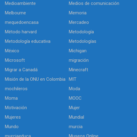
Medioambiente
Medios de comunicación
Melbourne
Memoria
mequedoencasa
Mercadeo
Método harvard
Metodología
Metodología educativa
Metodologías
México
Michigan
Microsoft
migración
Migrar a Canadá
Minecraft
Misión de la ONU en Colombia
MIT
mochileros
Moda
Moma
MOOC
Motivación
Mujer
Mujeres
Mundial
Mundo
murcia
murciaeduca
Museos Online