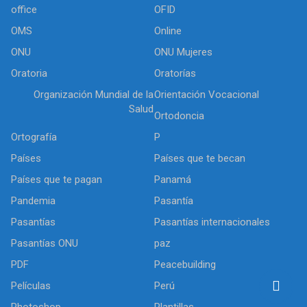
office
OFID
OMS
Online
ONU
ONU Mujeres
Oratoria
Oratorías
Organización Mundial de la
Orientación Vocacional
Salud
Ortodoncia
Ortografía
P
Países
Países que te becan
Países que te pagan
Panamá
Pandemia
Pasantía
Pasantías
Pasantías internacionales
Pasantías ONU
paz
PDF
Peacebuilding
Películas
Perú