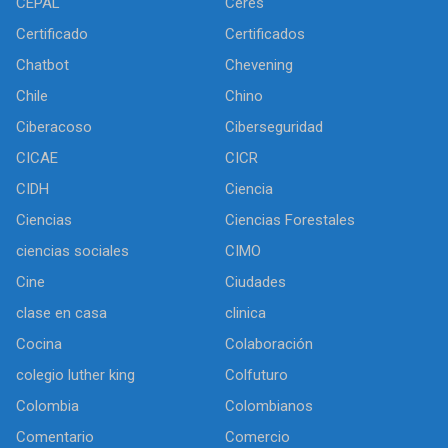
CEPAL
Ceres
Certificado
Certificados
Chatbot
Chevening
Chile
Chino
Ciberacoso
Ciberseguridad
CICAE
CICR
CIDH
Ciencia
Ciencias
Ciencias Forestales
ciencias sociales
CIMO
Cine
Ciudades
clase en casa
clinica
Cocina
Colaboración
colegio luther king
Colfuturo
Colombia
Colombianos
Comentario
Comercio