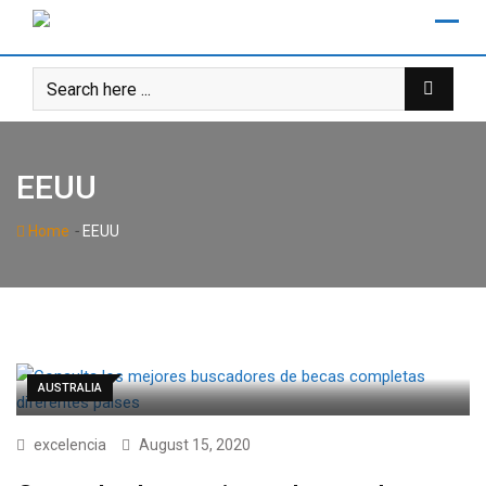
Skip
to
content
EEUU
-
Home
EEUU
AUSTRALIA
excelencia
August 15, 2020