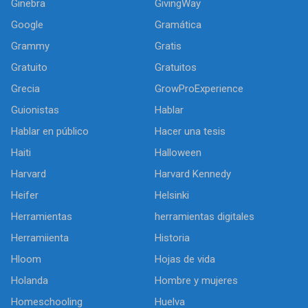
Ginebra
GivingWay
Google
Gramática
Grammy
Gratis
Gratuito
Gratuitos
Grecia
GrowProExperience
Guionistas
Hablar
Hablar en público
Hacer una tesis
Haiti
Halloween
Harvard
Harvard Kennedy
Heifer
Helsinki
Herramientas
herramientas digitales
Herramiienta
Historia
Hloom
Hojas de vida
Holanda
Hombre y mujeres
Homeschooling
Huelva