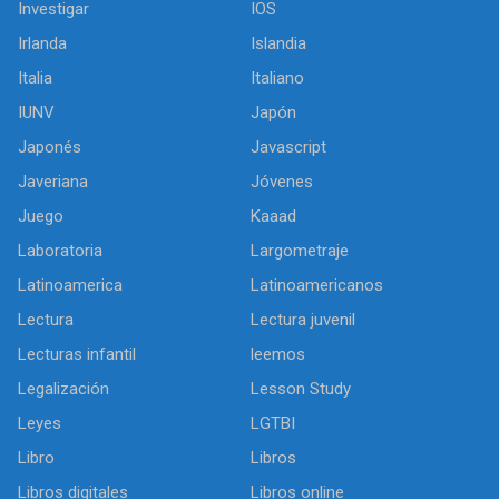
Investigar
IOS
Irlanda
Islandia
Italia
Italiano
IUNV
Japón
Japonés
Javascript
Javeriana
Jóvenes
Juego
Kaaad
Laboratoria
Largometraje
Latinoamerica
Latinoamericanos
Lectura
Lectura juvenil
Lecturas infantil
leemos
Legalización
Lesson Study
Leyes
LGTBI
Libro
Libros
Libros digitales
Libros online