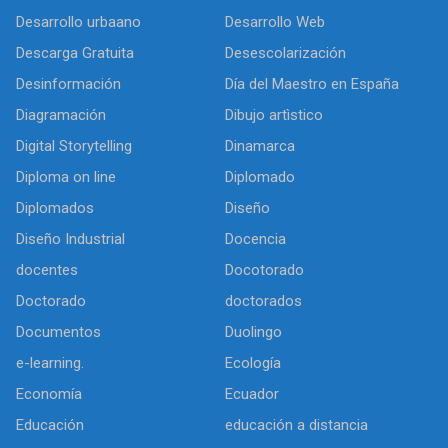
Desarrollo urbaano
Desarrollo Web
Descarga Gratuita
Desescolarización
Desinformación
Día del Maestro en España
Diagramación
Dibujo artìstico
Digital Storytelling
Dinamarca
Diploma on line
Diplomado
Diplomados
Diseño
Diseño Industrial
Docencia
docentes
Docotorado
Doctorado
doctorados
Documentos
Duolingo
e-learning.
Ecología
Economía
Ecuador
Educación
educación a distancia