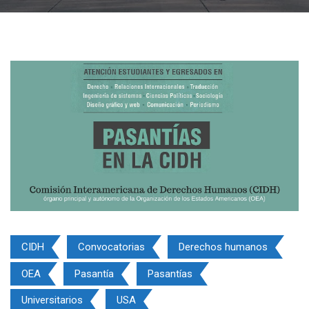
CIDH
Convocatorias
Derechos humanos
OEA
Pasantía
Pasantías
Universitarios
USA