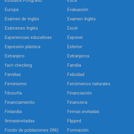
Estudios Posgrado
Ética
Europa
Evaluación
Exámen de Inglés
Examen Inglés
Exámenes Inglés
Excel
Experiencias educativas
Exponer
Expresión plástica
Exterior
Extranjero
Extranjeros
fact-checking
Familia
Familias
Felicidad
Feminismo
Fenómenos naturales
Filosofía
Financiación
Financiamiento
Financiera
Finlandia
Firmas invitadas
firmasinvitadas
Flipped
Fondo de poblaciones ONU
Formación