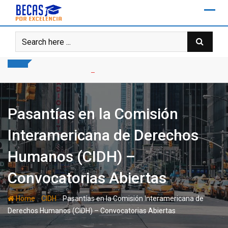
Skip
to
content
Pasantías en la Comisión
Interamericana de Derechos
Humanos (CIDH) –
Convocatorias Abiertas
-
-
Home
CIDH
Pasantías en la Comisión Interamericana de
Derechos Humanos (CIDH) – Convocatorias Abiertas