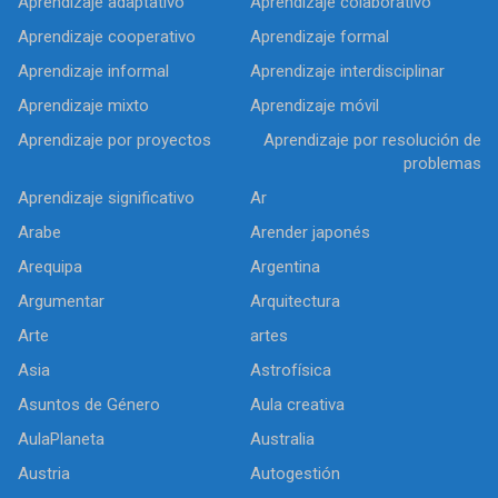
Aprendizaje adaptativo
Aprendizaje colaborativo
Aprendizaje cooperativo
Aprendizaje formal
Aprendizaje informal
Aprendizaje interdisciplinar
Aprendizaje mixto
Aprendizaje móvil
Aprendizaje por proyectos
Aprendizaje por resolución de
problemas
Aprendizaje significativo
Ar
Arabe
Arender japonés
Arequipa
Argentina
Argumentar
Arquitectura
Arte
artes
Asia
Astrofísica
Asuntos de Género
Aula creativa
AulaPlaneta
Australia
Austria
Autogestión