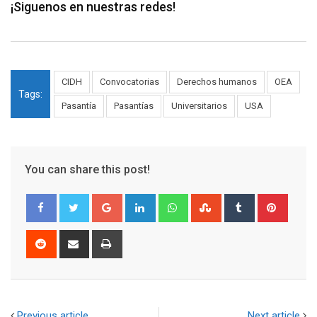
¡Siguenos en nuestras redes!
CIDH
Convocatorias
Derechos humanos
OEA
Tags:
Pasantía
Pasantías
Universitarios
USA
You can share this post!
Google+
LinkedIn
Whatsapp
StumbleUpon
Tumblr
Pinter
Reddit
Share
Print
via
Email
Previous article
Next article