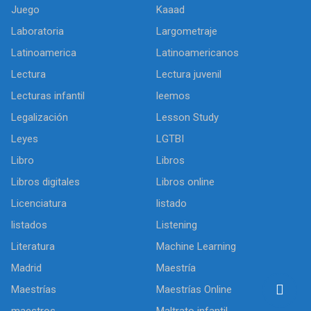
Juego
Kaaad
Laboratoria
Largometraje
Latinoamerica
Latinoamericanos
Lectura
Lectura juvenil
Lecturas infantil
leemos
Legalización
Lesson Study
Leyes
LGTBI
Libro
Libros
Libros digitales
Libros online
Licenciatura
listado
listados
Listening
Literatura
Machine Learning
Madrid
Maestría
Maestrías
Maestrías Online
maestros
Maltrato infantil