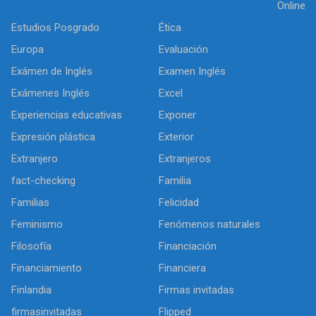
Online
Estudios Posgrado
Ética
Europa
Evaluación
Exámen de Inglés
Examen Inglés
Exámenes Inglés
Excel
Experiencias educativas
Exponer
Expresión plástica
Exterior
Extranjero
Extranjeros
fact-checking
Familia
Familias
Felicidad
Feminismo
Fenómenos naturales
Filosofía
Financiación
Financiamiento
Financiera
Finlandia
Firmas invitadas
firmasinvitadas
Flipped