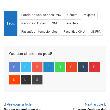
Fondo de poblaciones ONU
Género
Mujeres
Tags:
Naciones Unidas
ONU
Pasantías
Pasantías internacionales
Pasantías ONU
UNFPA
You can share this post!
Google+
LinkedIn
Whatsapp
StumbleUpon
Tumblr
Pinter
Reddit
Share
Print
via
Email
Previous article
Next article
Becas completas del
Nuevas fechas del