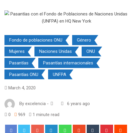
Fondo de poblaciones ONU
Género
Mujeres
Naciones Unidas
ONU
Pasantías
Pasantías internacionales
Pasantías ONU
UNFPA
March 4, 2020
By
excelencia
-
6 years ago
0
969
1 minute read
Google+
LinkedIn
Whatsapp
StumbleUpon
Tumblr
Pinterest
Red