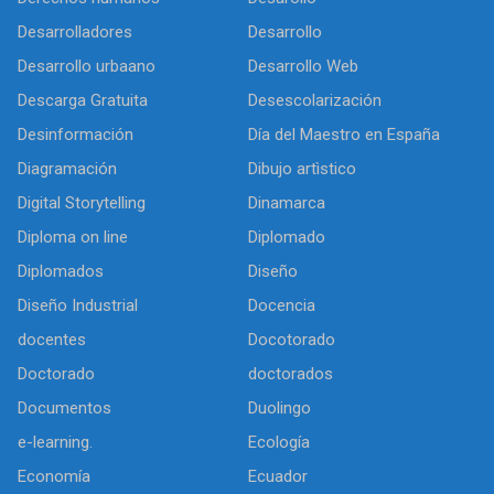
Desarrolladores
Desarrollo
Desarrollo urbaano
Desarrollo Web
Descarga Gratuita
Desescolarización
Desinformación
Día del Maestro en España
Diagramación
Dibujo artìstico
Digital Storytelling
Dinamarca
Diploma on line
Diplomado
Diplomados
Diseño
Diseño Industrial
Docencia
docentes
Docotorado
Doctorado
doctorados
Documentos
Duolingo
e-learning.
Ecología
Economía
Ecuador