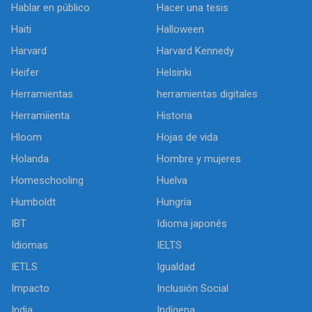
Hablar en público
Hacer una tesis
Haiti
Halloween
Harvard
Harvard Kennedy
Heifer
Helsinki
Herramientas
herramientas digitales
Herramiienta
Historia
Hloom
Hojas de vida
Holanda
Hombre y mujeres
Homeschooling
Huelva
Humboldt
Hungría
IBT
Idioma japonés
Idiomas
IELTS
IETLS
Igualdad
Impacto
Inclusión Social
India
Indígena