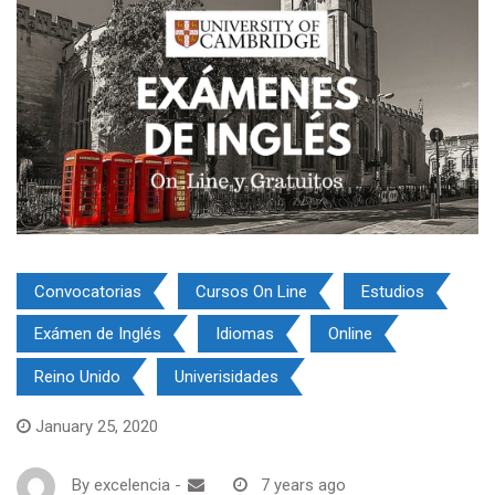
Convocatorias
Cursos On Line
Estudios
Exámen de Inglés
Idiomas
Online
Reino Unido
Univerisidades
January 25, 2020
By
excelencia
-
7 years ago