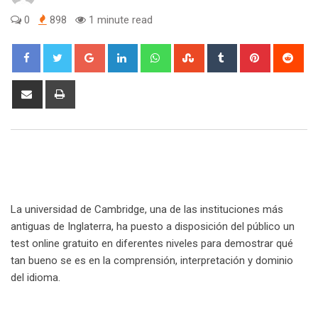
0
898
1 minute read
Google+
LinkedIn
Whatsapp
StumbleUpon
Tumblr
Pinterest
Red
Share
Print
via
Email
La universidad de Cambridge, una de las instituciones más
antiguas de Inglaterra, ha puesto a disposición del público un
test online gratuito en diferentes niveles para demostrar qué
tan bueno se es en la comprensión, interpretación y dominio
del idioma.