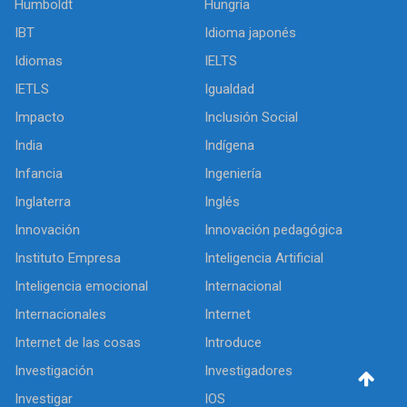
Humboldt
Hungría
IBT
Idioma japonés
Idiomas
IELTS
IETLS
Igualdad
Impacto
Inclusión Social
India
Indígena
Infancia
Ingeniería
Inglaterra
Inglés
Innovación
Innovación pedagógica
Instituto Empresa
Inteligencia Artificial
Inteligencia emocional
Internacional
Internacionales
Internet
Internet de las cosas
Introduce
Investigación
Investigadores
Investigar
IOS