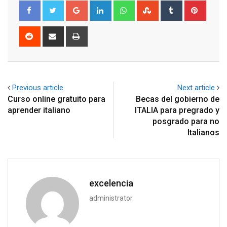
Google+
LinkedIn
Whatsapp
StumbleUpon
Tumblr
Pinter
Reddit
Share
Print
via
Email
Previous article
Next article
Curso online gratuito para
Becas del gobierno de
aprender italiano
ITALIA para pregrado y
posgrado para no
Italianos
excelencia
administrator