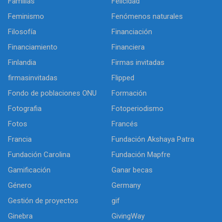
Familias
Felicidad
Feminismo
Fenómenos naturales
Filosofía
Financiación
Financiamiento
Financiera
Finlandia
Firmas invitadas
firmasinvitadas
Flipped
Fondo de poblaciones ONU
Formación
Fotografia
Fotoperiodismo
Fotos
Francés
Francia
Fundación Akshaya Patra
Fundación Carolina
Fundación Mapfre
Gamificación
Ganar becas
Género
Germany
Gestión de proyectos
gif
Ginebra
GivingWay